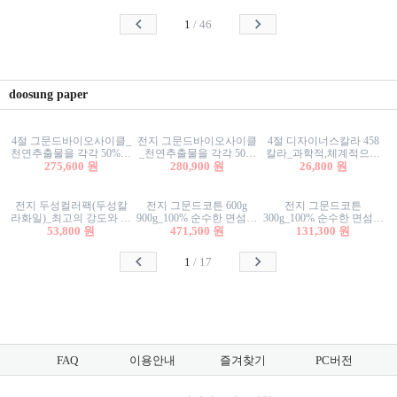
사리상자
스티커/팬시스티커
물스티커/팬시스티커
1
/
46
doosung paper
4절 그문드바이오사이클_
전지 그문드바이오사이클
4절 디자이너스칼라 458
천연추출물을 각각 50%이
_천연추출물을 각각 50%
칼라_과학적,체계적으로
상 함유한 친환경그래픽
275,600 원
이상 함유한 친환경그래
280,900 원
분류된 200색을 갖춘 색지
26,800 원
용지 600g
픽용지 600g
81.4g 116g 151g 209g 302g
전지 두성컬러팩(두성칼
전지 그문드코튼 600g
전지 그문드코튼
라화일)_최고의 강도와 평
900g_100% 순수한 면섬유
300g_100% 순수한 면섬유
활성을 지닌 다양한 컬러
53,800 원
로 만든 친환경프리미엄
471,500 원
로 만든 친환경프리미엄
131,300 원
의 색보드 157g 209g 262g
용지 110g 300g 600g 900g
용지 110g 300g 600g 900g
1
/
17
FAQ
이용안내
즐겨찾기
PC버전