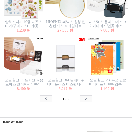
압화스티커 40종 다꾸스
PHOENIX 피닉스 원형 면
시스맥스 올리오 데스크
티커/꾸미기스티커/꽃스
천캔버스 프레임세트
오거나이저/펜꽂이/소품
티커/압화꽃책갈피/팬시
1,230 원
30cm/원형캔버스/플로팅
27,500 원
꽂이/소품함/정리함/수납
7,800 원
스티커
캔버스/액자캔버스
함/화장품정리함/데스크
정리
[오늘출고] 아트사인 다용
[오늘출고] 3M 원데이수
[오늘출고] A4 두성 단면
도박스 열쇠Key 4396/투
세미 플러스 디스펜서/소
머메이드지 10매입/매직
표함/건의함/모금함/응모
8,400 원
프트수세미5매+강력수세
9,910 원
터치/색지/색상지/색복사
1,460 원
함/추첨함/선거함/명함함/
미5매 포함
용지/POP용지/수채화WL/
이벤트함/투명박스
칼라색지/고급복사지
1
/
2
best of best