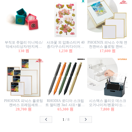
부직포 쥬얼리 미니박스/
사과꽃 외 압화스티커 40
PHOENIX 피닉스 수채 면
악세사리상자/반지케이
종/다꾸스티커/다이어리
천캔버스 플로팅 캔버스
스/반지상자/귀걸이상자/
130 원
꾸미기/꽃스티커/자연물
1,230 원
프레임세트 30x30cm/액자
17,600 원
귀걸이박스
스티커/팬시스티커
캔버스
PHOENIX 피닉스 플로팅
RHODIA 로디아 스크립
시스맥스 올리오 데스크
캔버스 프레임세트
트 멀티펜 3in1 샤프+볼펜/
오거나이저/펜꽂이/소품
50x50cm/액자캔버스/인테
28,700 원
무광택 알루미늄 육각배
65,300 원
꽂이/소품함/정리함/수납
7,800 원
리어소품
럴
함/화장품정리함/데스크
정리
1
/
8