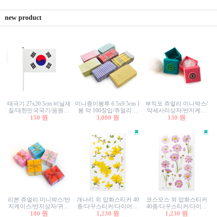
new product
태극기 27x20.5cm 비닐재
미니종이봉투 6.5x9.5cm 1
부직포 쥬얼리 미니박스/
질/대한민국국기/응원깃
봉 약 100장입/쥬얼리봉
악세사리상자/반지케이
발/행사깃발
150 원
투/증명사진봉투/악세사
3,000 원
스/반지상자/귀걸이상자/
130 원
리봉투/카드봉투/편지봉
귀걸이박스
투
리본 쥬얼리 미니박스/반
개나리 외 압화스티커 40
코스모스 외 압화스티커
지케이스/반지상자/귀걸
종/다꾸스티커/다이어리
40종/다꾸스티커/다이어
이상자/귀걸이박스/악세
100 원
꾸미기/꽃스티커/자연물
1,230 원
리꾸미기/꽃스티커/자연
1,230 원