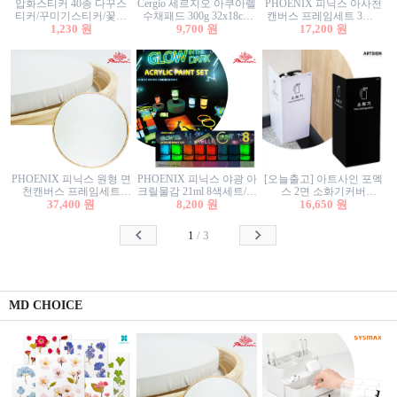
압화스티커 40종 다꾸스
Cergio 세르지오 아쿠아렐
PHOENIX 피닉스 아사천
티커/꾸미기스티커/꽃스
수채패드 300g 32x18cm
캔버스 프레임세트 3호F
티커/압화꽃책갈피/팬시
1,230 원
12매 1면제본
9,700 원
27.3x22cm 캔버스와 올림
17,200 원
스티커
액자세트/액자캔버스
PHOENIX 피닉스 원형 면
PHOENIX 피닉스 야광 아
[오늘출고] 아트사인 포멕
천캔버스 프레임세트
크릴물감 21ml 8색세트/야
스 2면 소화기커버
40cm/원형캔버스/플로팅
37,400 원
8,200 원
광물감
1470/1471/소화기커버/소
16,650 원
캔버스/액자캔버스
화기가림막/소화기보관
함/소화기거치대/소화기
1
/
3
안내판
MD CHOICE