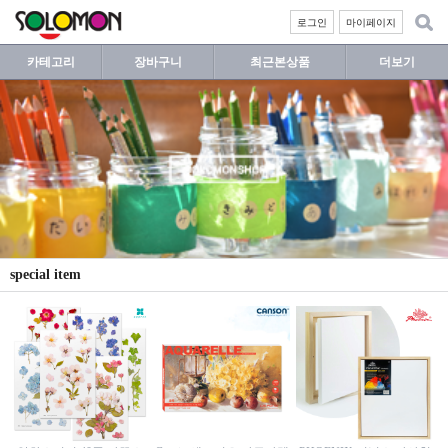
로그인
마이페이지
카테고리
장바구니
최근본상품
더보기
special item