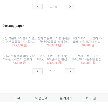
사리상자
스티커/팬시스티커
물스티커/팬시스티커
1
/
46
doosung paper
4절 그문드바이오사이클_
전지 그문드바이오사이클
4절 디자이너스칼라 458
천연추출물을 각각 50%이
_천연추출물을 각각 50%
칼라_과학적,체계적으로
상 함유한 친환경그래픽
275,600 원
이상 함유한 친환경그래
280,900 원
분류된 200색을 갖춘 색지
26,800 원
용지 600g
픽용지 600g
81.4g 116g 151g 209g 302g
전지 두성컬러팩(두성칼
전지 그문드코튼 600g
전지 그문드코튼
라화일)_최고의 강도와 평
900g_100% 순수한 면섬유
300g_100% 순수한 면섬유
활성을 지닌 다양한 컬러
53,800 원
로 만든 친환경프리미엄
471,500 원
로 만든 친환경프리미엄
131,300 원
의 색보드 157g 209g 262g
용지 110g 300g 600g 900g
용지 110g 300g 600g 900g
1
/
17
FAQ
이용안내
즐겨찾기
PC버전