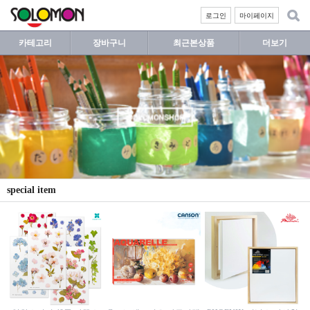
로그인
마이페이지
카테고리
장바구니
최근본상품
더보기
special item