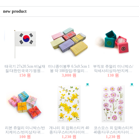
new product
태극기 27x20.5cm 비닐재
미니종이봉투 6.5x9.5cm 1
부직포 쥬얼리 미니박스/
질/대한민국국기/응원깃
봉 약 100장입/쥬얼리봉
악세사리상자/반지케이
발/행사깃발
150 원
투/증명사진봉투/악세사
3,000 원
스/반지상자/귀걸이상자/
130 원
리봉투/카드봉투/편지봉
귀걸이박스
투
리본 쥬얼리 미니박스/반
개나리 외 압화스티커 40
코스모스 외 압화스티커
지케이스/반지상자/귀걸
종/다꾸스티커/다이어리
40종/다꾸스티커/다이어
이상자/귀걸이박스/악세
100 원
꾸미기/꽃스티커/자연물
1,230 원
리꾸미기/꽃스티커/자연
1,230 원