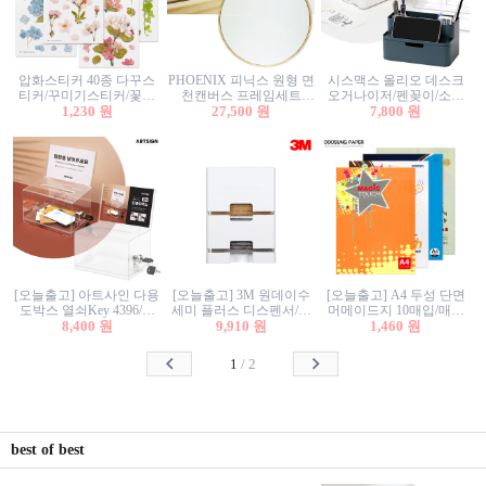
압화스티커 40종 다꾸스
PHOENIX 피닉스 원형 면
시스맥스 올리오 데스크
티커/꾸미기스티커/꽃스
천캔버스 프레임세트
오거나이저/펜꽂이/소품
티커/압화꽃책갈피/팬시
1,230 원
30cm/원형캔버스/플로팅
27,500 원
꽂이/소품함/정리함/수납
7,800 원
스티커
캔버스/액자캔버스
함/화장품정리함/데스크
정리
[오늘출고] 아트사인 다용
[오늘출고] 3M 원데이수
[오늘출고] A4 두성 단면
도박스 열쇠Key 4396/투
세미 플러스 디스펜서/소
머메이드지 10매입/매직
표함/건의함/모금함/응모
8,400 원
프트수세미5매+강력수세
9,910 원
터치/색지/색상지/색복사
1,460 원
함/추첨함/선거함/명함함/
미5매 포함
용지/POP용지/수채화WL/
이벤트함/투명박스
칼라색지/고급복사지
1
/
2
best of best