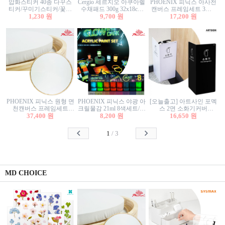
압화스티커 40종 다꾸스
Cergio 세르지오 아쿠아렐
PHOENIX 피닉스 아사천
티커/꾸미기스티커/꽃스
수채패드 300g 32x18cm
캔버스 프레임세트 3호F
티커/압화꽃책갈피/팬시
1,230 원
12매 1면제본
9,700 원
27.3x22cm 캔버스와 올림
17,200 원
스티커
액자세트/액자캔버스
PHOENIX 피닉스 원형 면
PHOENIX 피닉스 야광 아
[오늘출고] 아트사인 포멕
천캔버스 프레임세트
크릴물감 21ml 8색세트/야
스 2면 소화기커버
40cm/원형캔버스/플로팅
37,400 원
8,200 원
광물감
1470/1471/소화기커버/소
16,650 원
캔버스/액자캔버스
화기가림막/소화기보관
함/소화기거치대/소화기
1
/
3
안내판
MD CHOICE