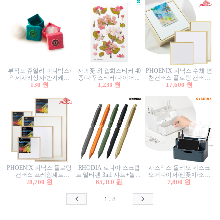
부직포 쥬얼리 미니박스/
사과꽃 외 압화스티커 40
PHOENIX 피닉스 수채 면
악세사리상자/반지케이
종/다꾸스티커/다이어리
천캔버스 플로팅 캔버스
스/반지상자/귀걸이상자/
130 원
꾸미기/꽃스티커/자연물
1,230 원
프레임세트 30x30cm/액자
17,600 원
귀걸이박스
스티커/팬시스티커
캔버스
PHOENIX 피닉스 플로팅
RHODIA 로디아 스크립
시스맥스 올리오 데스크
캔버스 프레임세트
트 멀티펜 3in1 샤프+볼펜/
오거나이저/펜꽂이/소품
50x50cm/액자캔버스/인테
28,700 원
무광택 알루미늄 육각배
65,300 원
꽂이/소품함/정리함/수납
7,800 원
리어소품
럴
함/화장품정리함/데스크
정리
1
/
8