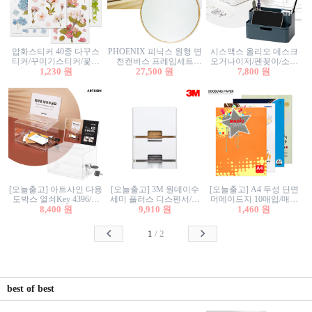
압화스티커 40종 다꾸스
PHOENIX 피닉스 원형 면
시스맥스 올리오 데스크
티커/꾸미기스티커/꽃스
천캔버스 프레임세트
오거나이저/펜꽂이/소품
티커/압화꽃책갈피/팬시
1,230 원
30cm/원형캔버스/플로팅
27,500 원
꽂이/소품함/정리함/수납
7,800 원
스티커
캔버스/액자캔버스
함/화장품정리함/데스크
정리
[오늘출고] 아트사인 다용
[오늘출고] 3M 원데이수
[오늘출고] A4 두성 단면
도박스 열쇠Key 4396/투
세미 플러스 디스펜서/소
머메이드지 10매입/매직
표함/건의함/모금함/응모
8,400 원
프트수세미5매+강력수세
9,910 원
터치/색지/색상지/색복사
1,460 원
함/추첨함/선거함/명함함/
미5매 포함
용지/POP용지/수채화WL/
이벤트함/투명박스
칼라색지/고급복사지
1
/
2
best of best