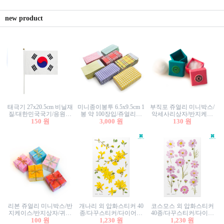
new product
태극기 27x20.5cm 비닐재
미니종이봉투 6.5x9.5cm 1
부직포 쥬얼리 미니박스/
질/대한민국국기/응원깃
봉 약 100장입/쥬얼리봉
악세사리상자/반지케이
발/행사깃발
150 원
투/증명사진봉투/악세사
3,000 원
스/반지상자/귀걸이상자/
130 원
리봉투/카드봉투/편지봉
귀걸이박스
투
리본 쥬얼리 미니박스/반
개나리 외 압화스티커 40
코스모스 외 압화스티커
지케이스/반지상자/귀걸
종/다꾸스티커/다이어리
40종/다꾸스티커/다이어
이상자/귀걸이박스/악세
100 원
꾸미기/꽃스티커/자연물
1,230 원
리꾸미기/꽃스티커/자연
1,230 원