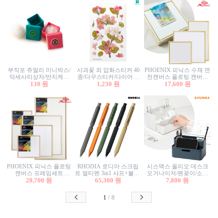
부직포 쥬얼리 미니박스/
사과꽃 외 압화스티커 40
PHOENIX 피닉스 수채 면
악세사리상자/반지케이
종/다꾸스티커/다이어리
천캔버스 플로팅 캔버스
스/반지상자/귀걸이상자/
130 원
꾸미기/꽃스티커/자연물
1,230 원
프레임세트 30x30cm/액자
17,600 원
귀걸이박스
스티커/팬시스티커
캔버스
PHOENIX 피닉스 플로팅
RHODIA 로디아 스크립
시스맥스 올리오 데스크
캔버스 프레임세트
트 멀티펜 3in1 샤프+볼펜/
오거나이저/펜꽂이/소품
50x50cm/액자캔버스/인테
28,700 원
무광택 알루미늄 육각배
65,300 원
꽂이/소품함/정리함/수납
7,800 원
리어소품
럴
함/화장품정리함/데스크
정리
1
/
8