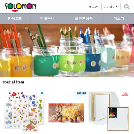
로그인
마이페이지
카테고리
장바구니
최근본상품
더보기
special item