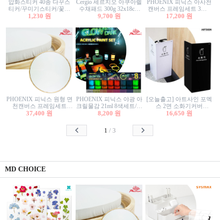
압화스티커 40종 다꾸스
Cergio 세르지오 아쿠아렐
PHOENIX 피닉스 아사천
티커/꾸미기스티커/꽃스
수채패드 300g 32x18cm
캔버스 프레임세트 3호F
티커/압화꽃책갈피/팬시
1,230 원
12매 1면제본
9,700 원
27.3x22cm 캔버스와 올림
17,200 원
스티커
액자세트/액자캔버스
PHOENIX 피닉스 원형 면
PHOENIX 피닉스 야광 아
[오늘출고] 아트사인 포멕
천캔버스 프레임세트
크릴물감 21ml 8색세트/야
스 2면 소화기커버
40cm/원형캔버스/플로팅
37,400 원
8,200 원
광물감
1470/1471/소화기커버/소
16,650 원
캔버스/액자캔버스
화기가림막/소화기보관
함/소화기거치대/소화기
1
/
3
안내판
MD CHOICE