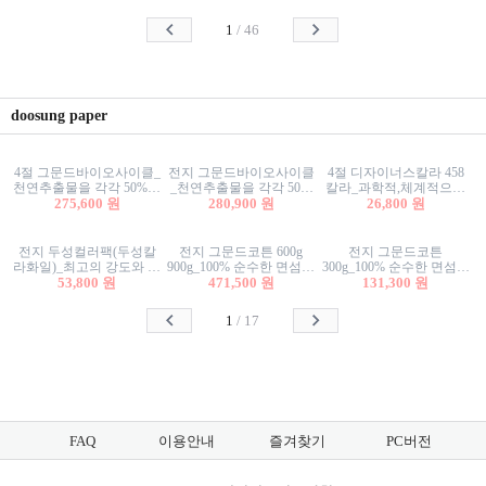
사리상자
스티커/팬시스티커
물스티커/팬시스티커
1
/
46
doosung paper
4절 그문드바이오사이클_
전지 그문드바이오사이클
4절 디자이너스칼라 458
천연추출물을 각각 50%이
_천연추출물을 각각 50%
칼라_과학적,체계적으로
상 함유한 친환경그래픽
275,600 원
이상 함유한 친환경그래
280,900 원
분류된 200색을 갖춘 색지
26,800 원
용지 600g
픽용지 600g
81.4g 116g 151g 209g 302g
전지 두성컬러팩(두성칼
전지 그문드코튼 600g
전지 그문드코튼
라화일)_최고의 강도와 평
900g_100% 순수한 면섬유
300g_100% 순수한 면섬유
활성을 지닌 다양한 컬러
53,800 원
로 만든 친환경프리미엄
471,500 원
로 만든 친환경프리미엄
131,300 원
의 색보드 157g 209g 262g
용지 110g 300g 600g 900g
용지 110g 300g 600g 900g
1
/
17
FAQ
이용안내
즐겨찾기
PC버전