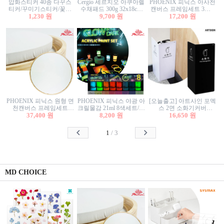
압화스티커 40종 다꾸스
Cergio 세르지오 아쿠아렐
PHOENIX 피닉스 아사천
티커/꾸미기스티커/꽃스
수채패드 300g 32x18cm
캔버스 프레임세트 3호F
티커/압화꽃책갈피/팬시
1,230 원
12매 1면제본
9,700 원
27.3x22cm 캔버스와 올림
17,200 원
스티커
액자세트/액자캔버스
PHOENIX 피닉스 원형 면
PHOENIX 피닉스 야광 아
[오늘출고] 아트사인 포멕
천캔버스 프레임세트
크릴물감 21ml 8색세트/야
스 2면 소화기커버
40cm/원형캔버스/플로팅
37,400 원
8,200 원
광물감
1470/1471/소화기커버/소
16,650 원
캔버스/액자캔버스
화기가림막/소화기보관
함/소화기거치대/소화기
1
/
3
안내판
MD CHOICE