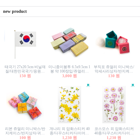
new product
태극기 27x20.5cm 비닐재
미니종이봉투 6.5x9.5cm 1
부직포 쥬얼리 미니박스/
질/대한민국국기/응원깃
봉 약 100장입/쥬얼리봉
악세사리상자/반지케이
발/행사깃발
150 원
투/증명사진봉투/악세사
3,000 원
스/반지상자/귀걸이상자/
130 원
리봉투/카드봉투/편지봉
귀걸이박스
투
리본 쥬얼리 미니박스/반
개나리 외 압화스티커 40
코스모스 외 압화스티커
지케이스/반지상자/귀걸
종/다꾸스티커/다이어리
40종/다꾸스티커/다이어
이상자/귀걸이박스/악세
100 원
꾸미기/꽃스티커/자연물
1,230 원
리꾸미기/꽃스티커/자연
1,230 원