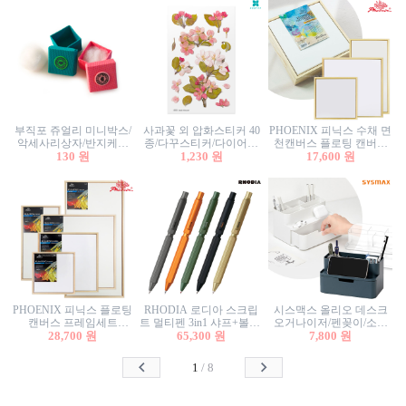
부직포 쥬얼리 미니박스/
사과꽃 외 압화스티커 40
PHOENIX 피닉스 수채 면
악세사리상자/반지케이
종/다꾸스티커/다이어리
천캔버스 플로팅 캔버스
스/반지상자/귀걸이상자/
130 원
꾸미기/꽃스티커/자연물
1,230 원
프레임세트 30x30cm/액자
17,600 원
귀걸이박스
스티커/팬시스티커
캔버스
PHOENIX 피닉스 플로팅
RHODIA 로디아 스크립
시스맥스 올리오 데스크
캔버스 프레임세트
트 멀티펜 3in1 샤프+볼펜/
오거나이저/펜꽂이/소품
50x50cm/액자캔버스/인테
28,700 원
무광택 알루미늄 육각배
65,300 원
꽂이/소품함/정리함/수납
7,800 원
리어소품
럴
함/화장품정리함/데스크
정리
1
/
8