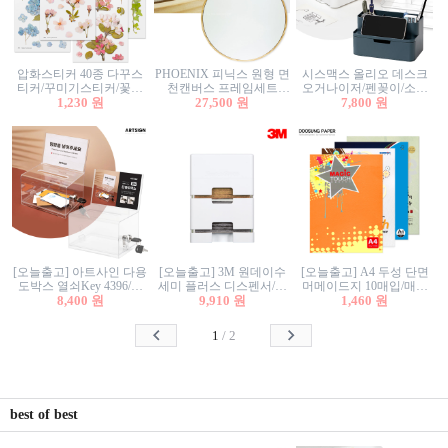
압화스티커 40종 다꾸스
PHOENIX 피닉스 원형 면
시스맥스 올리오 데스크
티커/꾸미기스티커/꽃스
천캔버스 프레임세트
오거나이저/펜꽂이/소품
티커/압화꽃책갈피/팬시
1,230 원
30cm/원형캔버스/플로팅
27,500 원
꽂이/소품함/정리함/수납
7,800 원
스티커
캔버스/액자캔버스
함/화장품정리함/데스크
정리
[오늘출고] 아트사인 다용
[오늘출고] 3M 원데이수
[오늘출고] A4 두성 단면
도박스 열쇠Key 4396/투
세미 플러스 디스펜서/소
머메이드지 10매입/매직
표함/건의함/모금함/응모
8,400 원
프트수세미5매+강력수세
9,910 원
터치/색지/색상지/색복사
1,460 원
함/추첨함/선거함/명함함/
미5매 포함
용지/POP용지/수채화WL/
이벤트함/투명박스
칼라색지/고급복사지
1
/
2
best of best