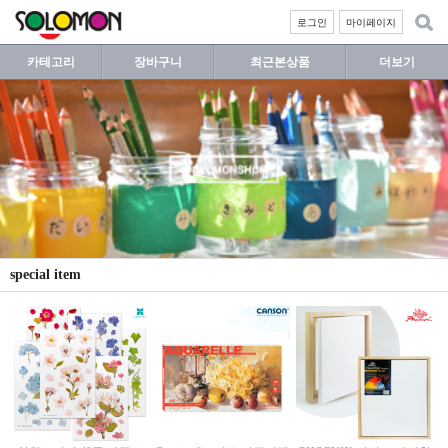
로그인
마이페이지
카테고리
장바구니
최근본상품
더보기
special item