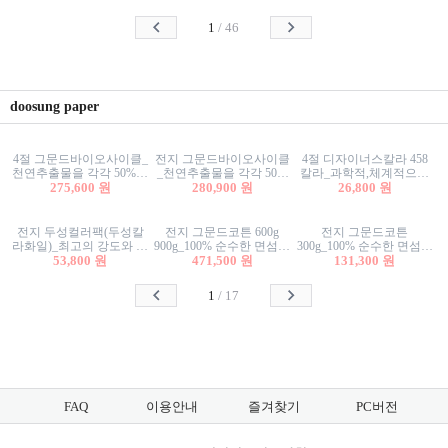
사리상자
스티커/팬시스티커
물스티커/팬시스티커
1
/
46
doosung paper
4절 그문드바이오사이클_
전지 그문드바이오사이클
4절 디자이너스칼라 458
천연추출물을 각각 50%이
_천연추출물을 각각 50%
칼라_과학적,체계적으로
상 함유한 친환경그래픽
275,600 원
이상 함유한 친환경그래
280,900 원
분류된 200색을 갖춘 색지
26,800 원
용지 600g
픽용지 600g
81.4g 116g 151g 209g 302g
전지 두성컬러팩(두성칼
전지 그문드코튼 600g
전지 그문드코튼
라화일)_최고의 강도와 평
900g_100% 순수한 면섬유
300g_100% 순수한 면섬유
활성을 지닌 다양한 컬러
53,800 원
로 만든 친환경프리미엄
471,500 원
로 만든 친환경프리미엄
131,300 원
의 색보드 157g 209g 262g
용지 110g 300g 600g 900g
용지 110g 300g 600g 900g
1
/
17
FAQ
이용안내
즐겨찾기
PC버전