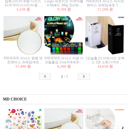
압화스티커 40종 다꾸스
Cergio 세르지오 아쿠아렐
PHOENIX 피닉스 아사천
티커/꾸미기스티커/꽃스
수채패드 300g 32x18cm
캔버스 프레임세트 3호F
티커/압화꽃책갈피/팬시
1,230 원
12매 1면제본
9,700 원
27.3x22cm 캔버스와 올림
17,200 원
스티커
액자세트/액자캔버스
PHOENIX 피닉스 원형 면
PHOENIX 피닉스 야광 아
[오늘출고] 아트사인 포멕
천캔버스 프레임세트
크릴물감 21ml 8색세트/야
스 2면 소화기커버
40cm/원형캔버스/플로팅
37,400 원
8,200 원
광물감
1470/1471/소화기커버/소
16,650 원
캔버스/액자캔버스
화기가림막/소화기보관
함/소화기거치대/소화기
1
/
3
안내판
MD CHOICE