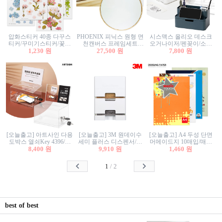
압화스티커 40종 다꾸스
PHOENIX 피닉스 원형 면
시스맥스 올리오 데스크
티커/꾸미기스티커/꽃스
천캔버스 프레임세트
오거나이저/펜꽂이/소품
티커/압화꽃책갈피/팬시
1,230 원
30cm/원형캔버스/플로팅
27,500 원
꽂이/소품함/정리함/수납
7,800 원
스티커
캔버스/액자캔버스
함/화장품정리함/데스크
정리
[오늘출고] 아트사인 다용
[오늘출고] 3M 원데이수
[오늘출고] A4 두성 단면
도박스 열쇠Key 4396/투
세미 플러스 디스펜서/소
머메이드지 10매입/매직
표함/건의함/모금함/응모
8,400 원
프트수세미5매+강력수세
9,910 원
터치/색지/색상지/색복사
1,460 원
함/추첨함/선거함/명함함/
미5매 포함
용지/POP용지/수채화WL/
이벤트함/투명박스
칼라색지/고급복사지
1
/
2
best of best