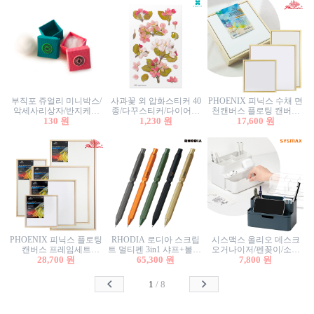
부직포 쥬얼리 미니박스/
사과꽃 외 압화스티커 40
PHOENIX 피닉스 수채 면
악세사리상자/반지케이
종/다꾸스티커/다이어리
천캔버스 플로팅 캔버스
스/반지상자/귀걸이상자/
130 원
꾸미기/꽃스티커/자연물
1,230 원
프레임세트 30x30cm/액자
17,600 원
귀걸이박스
스티커/팬시스티커
캔버스
PHOENIX 피닉스 플로팅
RHODIA 로디아 스크립
시스맥스 올리오 데스크
캔버스 프레임세트
트 멀티펜 3in1 샤프+볼펜/
오거나이저/펜꽂이/소품
50x50cm/액자캔버스/인테
28,700 원
무광택 알루미늄 육각배
65,300 원
꽂이/소품함/정리함/수납
7,800 원
리어소품
럴
함/화장품정리함/데스크
정리
1
/
8