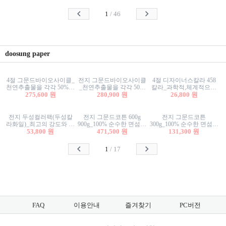
사리상자
스티커/팬시스티커
물스티커/팬시스티커
1
/
46
doosung paper
4절 그문드바이오사이클_
전지 그문드바이오사이클
4절 디자이너스칼라 458
천연추출물을 각각 50%이
_천연추출물을 각각 50%
칼라_과학적,체계적으로
상 함유한 친환경그래픽
275,600 원
이상 함유한 친환경그래
280,900 원
분류된 200색을 갖춘 색지
26,800 원
용지 600g
픽용지 600g
81.4g 116g 151g 209g 302g
전지 두성컬러팩(두성칼
전지 그문드코튼 600g
전지 그문드코튼
라화일)_최고의 강도와 평
900g_100% 순수한 면섬유
300g_100% 순수한 면섬유
활성을 지닌 다양한 컬러
53,800 원
로 만든 친환경프리미엄
471,500 원
로 만든 친환경프리미엄
131,300 원
의 색보드 157g 209g 262g
용지 110g 300g 600g 900g
용지 110g 300g 600g 900g
1
/
17
FAQ
이용안내
즐겨찾기
PC버전