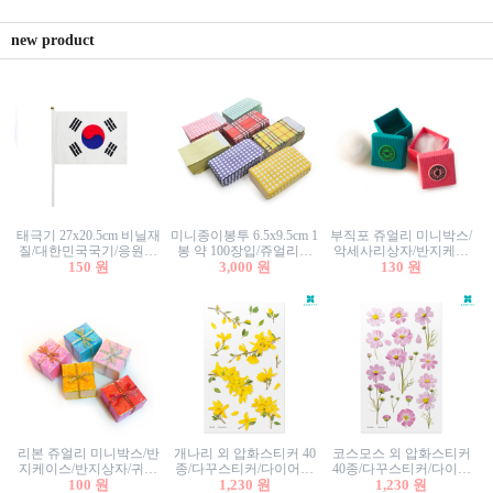
new product
태극기 27x20.5cm 비닐재
미니종이봉투 6.5x9.5cm 1
부직포 쥬얼리 미니박스/
질/대한민국국기/응원깃
봉 약 100장입/쥬얼리봉
악세사리상자/반지케이
발/행사깃발
150 원
투/증명사진봉투/악세사
3,000 원
스/반지상자/귀걸이상자/
130 원
리봉투/카드봉투/편지봉
귀걸이박스
투
리본 쥬얼리 미니박스/반
개나리 외 압화스티커 40
코스모스 외 압화스티커
지케이스/반지상자/귀걸
종/다꾸스티커/다이어리
40종/다꾸스티커/다이어
이상자/귀걸이박스/악세
100 원
꾸미기/꽃스티커/자연물
1,230 원
리꾸미기/꽃스티커/자연
1,230 원