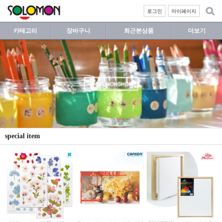
로그인
마이페이지
카테고리
장바구니
최근본상품
더보기
special item