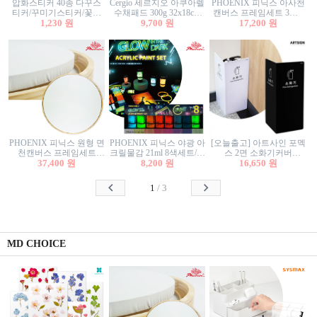
압화스티커 40종 다꾸스
Cergio 세르지오 아쿠아렐
PHOENIX 피닉스 아사천
티커/꾸미기스티커/꽃스
수채패드 300g 32x18cm
캔버스 프레임세트 3호F
티커/압화꽃책갈피/팬시
1,230 원
12매 1면제본
9,700 원
27.3x22cm 캔버스와 올림
17,200 원
스티커
액자세트/액자캔버스
PHOENIX 피닉스 원형 면
PHOENIX 피닉스 야광 아
[오늘출고] 아트사인 포멕
천캔버스 프레임세트
크릴물감 21ml 8색세트/야
스 2면 소화기커버
40cm/원형캔버스/플로팅
37,400 원
8,200 원
광물감
1470/1471/소화기커버/소
16,650 원
캔버스/액자캔버스
화기가림막/소화기보관
함/소화기거치대/소화기
1
/
3
안내판
MD CHOICE