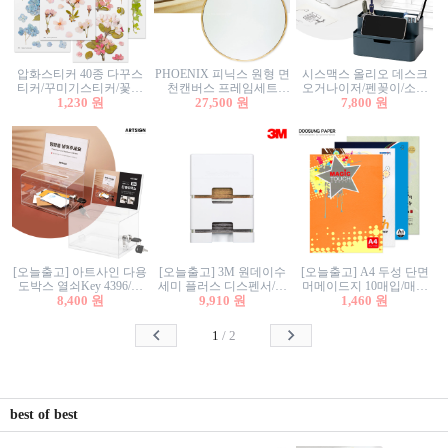
압화스티커 40종 다꾸스
PHOENIX 피닉스 원형 면
시스맥스 올리오 데스크
티커/꾸미기스티커/꽃스
천캔버스 프레임세트
오거나이저/펜꽂이/소품
티커/압화꽃책갈피/팬시
1,230 원
30cm/원형캔버스/플로팅
27,500 원
꽂이/소품함/정리함/수납
7,800 원
스티커
캔버스/액자캔버스
함/화장품정리함/데스크
정리
[오늘출고] 아트사인 다용
[오늘출고] 3M 원데이수
[오늘출고] A4 두성 단면
도박스 열쇠Key 4396/투
세미 플러스 디스펜서/소
머메이드지 10매입/매직
표함/건의함/모금함/응모
8,400 원
프트수세미5매+강력수세
9,910 원
터치/색지/색상지/색복사
1,460 원
함/추첨함/선거함/명함함/
미5매 포함
용지/POP용지/수채화WL/
이벤트함/투명박스
칼라색지/고급복사지
1
/
2
best of best