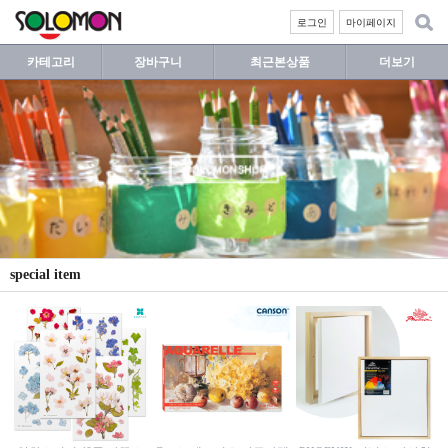
로그인
마이페이지
카테고리
장바구니
최근본상품
더보기
special item