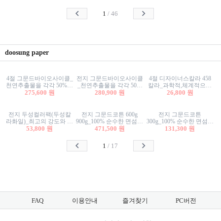
사리상자
스티커/팬시스티커
물스티커/팬시스티커
1
/
46
doosung paper
4절 그문드바이오사이클_
전지 그문드바이오사이클
4절 디자이너스칼라 458
천연추출물을 각각 50%이
_천연추출물을 각각 50%
칼라_과학적,체계적으로
상 함유한 친환경그래픽
275,600 원
이상 함유한 친환경그래
280,900 원
분류된 200색을 갖춘 색지
26,800 원
용지 600g
픽용지 600g
81.4g 116g 151g 209g 302g
전지 두성컬러팩(두성칼
전지 그문드코튼 600g
전지 그문드코튼
라화일)_최고의 강도와 평
900g_100% 순수한 면섬유
300g_100% 순수한 면섬유
활성을 지닌 다양한 컬러
53,800 원
로 만든 친환경프리미엄
471,500 원
로 만든 친환경프리미엄
131,300 원
의 색보드 157g 209g 262g
용지 110g 300g 600g 900g
용지 110g 300g 600g 900g
1
/
17
FAQ
이용안내
즐겨찾기
PC버전