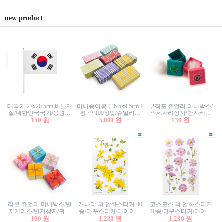
new product
태극기 27x20.5cm 비닐재
미니종이봉투 6.5x9.5cm 1
부직포 쥬얼리 미니박스/
질/대한민국국기/응원깃
봉 약 100장입/쥬얼리봉
악세사리상자/반지케이
발/행사깃발
150 원
투/증명사진봉투/악세사
3,000 원
스/반지상자/귀걸이상자/
130 원
리봉투/카드봉투/편지봉
귀걸이박스
투
리본 쥬얼리 미니박스/반
개나리 외 압화스티커 40
코스모스 외 압화스티커
지케이스/반지상자/귀걸
종/다꾸스티커/다이어리
40종/다꾸스티커/다이어
이상자/귀걸이박스/악세
100 원
꾸미기/꽃스티커/자연물
1,230 원
리꾸미기/꽃스티커/자연
1,230 원