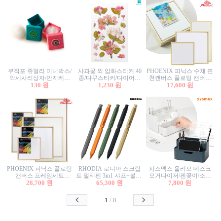
부직포 쥬얼리 미니박스/
사과꽃 외 압화스티커 40
PHOENIX 피닉스 수채 면
악세사리상자/반지케이
종/다꾸스티커/다이어리
천캔버스 플로팅 캔버스
스/반지상자/귀걸이상자/
130 원
꾸미기/꽃스티커/자연물
1,230 원
프레임세트 30x30cm/액자
17,600 원
귀걸이박스
스티커/팬시스티커
캔버스
PHOENIX 피닉스 플로팅
RHODIA 로디아 스크립
시스맥스 올리오 데스크
캔버스 프레임세트
트 멀티펜 3in1 샤프+볼펜/
오거나이저/펜꽂이/소품
50x50cm/액자캔버스/인테
28,700 원
무광택 알루미늄 육각배
65,300 원
꽂이/소품함/정리함/수납
7,800 원
리어소품
럴
함/화장품정리함/데스크
정리
1
/
8