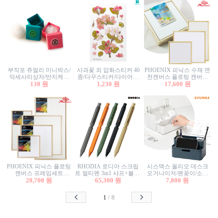
부직포 쥬얼리 미니박스/
사과꽃 외 압화스티커 40
PHOENIX 피닉스 수채 면
악세사리상자/반지케이
종/다꾸스티커/다이어리
천캔버스 플로팅 캔버스
스/반지상자/귀걸이상자/
130 원
꾸미기/꽃스티커/자연물
1,230 원
프레임세트 30x30cm/액자
17,600 원
귀걸이박스
스티커/팬시스티커
캔버스
PHOENIX 피닉스 플로팅
RHODIA 로디아 스크립
시스맥스 올리오 데스크
캔버스 프레임세트
트 멀티펜 3in1 샤프+볼펜/
오거나이저/펜꽂이/소품
50x50cm/액자캔버스/인테
28,700 원
무광택 알루미늄 육각배
65,300 원
꽂이/소품함/정리함/수납
7,800 원
리어소품
럴
함/화장품정리함/데스크
정리
1
/
8