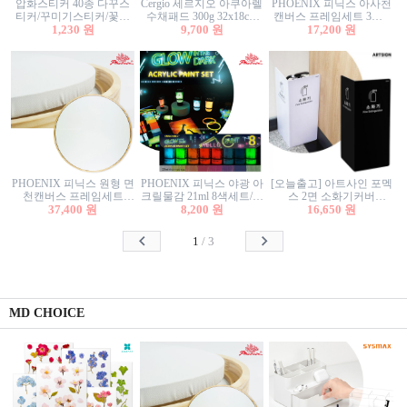
압화스티커 40종 다꾸스
Cergio 세르지오 아쿠아렐
PHOENIX 피닉스 아사천
티커/꾸미기스티커/꽃스
수채패드 300g 32x18cm
캔버스 프레임세트 3호F
티커/압화꽃책갈피/팬시
1,230 원
12매 1면제본
9,700 원
27.3x22cm 캔버스와 올림
17,200 원
스티커
액자세트/액자캔버스
PHOENIX 피닉스 원형 면
PHOENIX 피닉스 야광 아
[오늘출고] 아트사인 포멕
천캔버스 프레임세트
크릴물감 21ml 8색세트/야
스 2면 소화기커버
40cm/원형캔버스/플로팅
37,400 원
8,200 원
광물감
1470/1471/소화기커버/소
16,650 원
캔버스/액자캔버스
화기가림막/소화기보관
함/소화기거치대/소화기
1
/
3
안내판
MD CHOICE