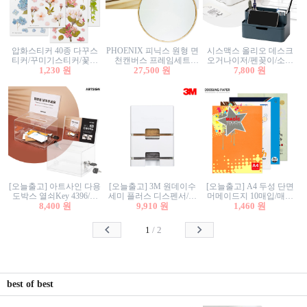
압화스티커 40종 다꾸스
PHOENIX 피닉스 원형 면
시스맥스 올리오 데스크
티커/꾸미기스티커/꽃스
천캔버스 프레임세트
오거나이저/펜꽂이/소품
티커/압화꽃책갈피/팬시
1,230 원
30cm/원형캔버스/플로팅
27,500 원
꽂이/소품함/정리함/수납
7,800 원
스티커
캔버스/액자캔버스
함/화장품정리함/데스크
정리
[오늘출고] 아트사인 다용
[오늘출고] 3M 원데이수
[오늘출고] A4 두성 단면
도박스 열쇠Key 4396/투
세미 플러스 디스펜서/소
머메이드지 10매입/매직
표함/건의함/모금함/응모
8,400 원
프트수세미5매+강력수세
9,910 원
터치/색지/색상지/색복사
1,460 원
함/추첨함/선거함/명함함/
미5매 포함
용지/POP용지/수채화WL/
이벤트함/투명박스
칼라색지/고급복사지
1
/
2
best of best