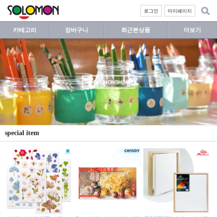
로그인
마이페이지
카테고리
장바구니
최근본상품
더보기
special item