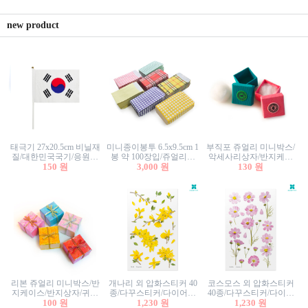
new product
태극기 27x20.5cm 비닐재
미니종이봉투 6.5x9.5cm 1
부직포 쥬얼리 미니박스/
질/대한민국국기/응원깃
봉 약 100장입/쥬얼리봉
악세사리상자/반지케이
발/행사깃발
150 원
투/증명사진봉투/악세사
3,000 원
스/반지상자/귀걸이상자/
130 원
리봉투/카드봉투/편지봉
귀걸이박스
투
리본 쥬얼리 미니박스/반
개나리 외 압화스티커 40
코스모스 외 압화스티커
지케이스/반지상자/귀걸
종/다꾸스티커/다이어리
40종/다꾸스티커/다이어
이상자/귀걸이박스/악세
100 원
꾸미기/꽃스티커/자연물
1,230 원
리꾸미기/꽃스티커/자연
1,230 원