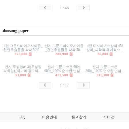
사리상자
스티커/팬시스티커
물스티커/팬시스티커
1
/
46
doosung paper
4절 그문드바이오사이클_
전지 그문드바이오사이클
4절 디자이너스칼라 458
천연추출물을 각각 50%이
_천연추출물을 각각 50%
칼라_과학적,체계적으로
상 함유한 친환경그래픽
275,600 원
이상 함유한 친환경그래
280,900 원
분류된 200색을 갖춘 색지
26,800 원
용지 600g
픽용지 600g
81.4g 116g 151g 209g 302g
전지 두성컬러팩(두성칼
전지 그문드코튼 600g
전지 그문드코튼
라화일)_최고의 강도와 평
900g_100% 순수한 면섬유
300g_100% 순수한 면섬유
활성을 지닌 다양한 컬러
53,800 원
로 만든 친환경프리미엄
471,500 원
로 만든 친환경프리미엄
131,300 원
의 색보드 157g 209g 262g
용지 110g 300g 600g 900g
용지 110g 300g 600g 900g
1
/
17
FAQ
이용안내
즐겨찾기
PC버전