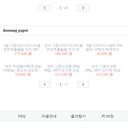
사리상자
스티커/팬시스티커
물스티커/팬시스티커
1
/
46
doosung paper
4절 그문드바이오사이클_
전지 그문드바이오사이클
4절 디자이너스칼라 458
천연추출물을 각각 50%이
_천연추출물을 각각 50%
칼라_과학적,체계적으로
상 함유한 친환경그래픽
275,600 원
이상 함유한 친환경그래
280,900 원
분류된 200색을 갖춘 색지
26,800 원
용지 600g
픽용지 600g
81.4g 116g 151g 209g 302g
전지 두성컬러팩(두성칼
전지 그문드코튼 600g
전지 그문드코튼
라화일)_최고의 강도와 평
900g_100% 순수한 면섬유
300g_100% 순수한 면섬유
활성을 지닌 다양한 컬러
53,800 원
로 만든 친환경프리미엄
471,500 원
로 만든 친환경프리미엄
131,300 원
의 색보드 157g 209g 262g
용지 110g 300g 600g 900g
용지 110g 300g 600g 900g
1
/
17
FAQ
이용안내
즐겨찾기
PC버전