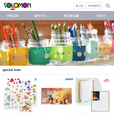
로그인
마이페이지
카테고리
장바구니
최근본상품
더보기
special item