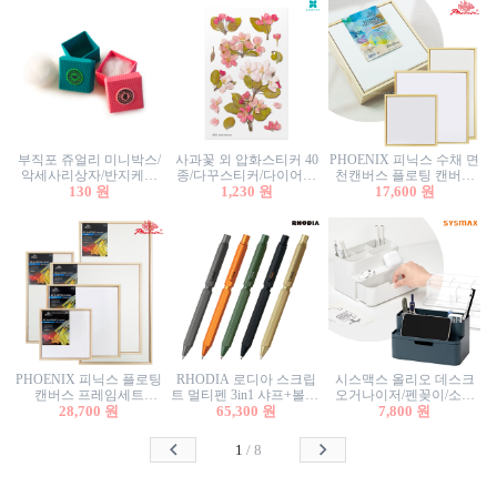
부직포 쥬얼리 미니박스/
사과꽃 외 압화스티커 40
PHOENIX 피닉스 수채 면
악세사리상자/반지케이
종/다꾸스티커/다이어리
천캔버스 플로팅 캔버스
스/반지상자/귀걸이상자/
130 원
꾸미기/꽃스티커/자연물
1,230 원
프레임세트 30x30cm/액자
17,600 원
귀걸이박스
스티커/팬시스티커
캔버스
PHOENIX 피닉스 플로팅
RHODIA 로디아 스크립
시스맥스 올리오 데스크
캔버스 프레임세트
트 멀티펜 3in1 샤프+볼펜/
오거나이저/펜꽂이/소품
50x50cm/액자캔버스/인테
28,700 원
무광택 알루미늄 육각배
65,300 원
꽂이/소품함/정리함/수납
7,800 원
리어소품
럴
함/화장품정리함/데스크
정리
1
/
8