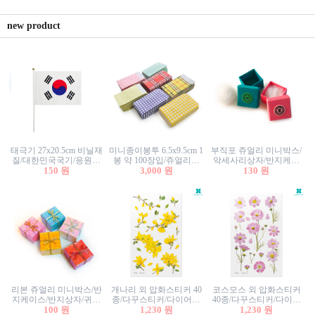
new product
태극기 27x20.5cm 비닐재
미니종이봉투 6.5x9.5cm 1
부직포 쥬얼리 미니박스/
질/대한민국국기/응원깃
봉 약 100장입/쥬얼리봉
악세사리상자/반지케이
발/행사깃발
150 원
투/증명사진봉투/악세사
3,000 원
스/반지상자/귀걸이상자/
130 원
리봉투/카드봉투/편지봉
귀걸이박스
투
리본 쥬얼리 미니박스/반
개나리 외 압화스티커 40
코스모스 외 압화스티커
지케이스/반지상자/귀걸
종/다꾸스티커/다이어리
40종/다꾸스티커/다이어
이상자/귀걸이박스/악세
100 원
꾸미기/꽃스티커/자연물
1,230 원
리꾸미기/꽃스티커/자연
1,230 원