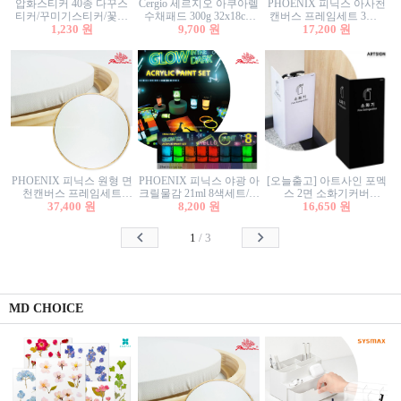
압화스티커 40종 다꾸스
Cergio 세르지오 아쿠아렐
PHOENIX 피닉스 아사천
티커/꾸미기스티커/꽃스
수채패드 300g 32x18cm
캔버스 프레임세트 3호F
티커/압화꽃책갈피/팬시
1,230 원
12매 1면제본
9,700 원
27.3x22cm 캔버스와 올림
17,200 원
스티커
액자세트/액자캔버스
PHOENIX 피닉스 원형 면
PHOENIX 피닉스 야광 아
[오늘출고] 아트사인 포멕
천캔버스 프레임세트
크릴물감 21ml 8색세트/야
스 2면 소화기커버
40cm/원형캔버스/플로팅
37,400 원
8,200 원
광물감
1470/1471/소화기커버/소
16,650 원
캔버스/액자캔버스
화기가림막/소화기보관
함/소화기거치대/소화기
1
/
3
안내판
MD CHOICE