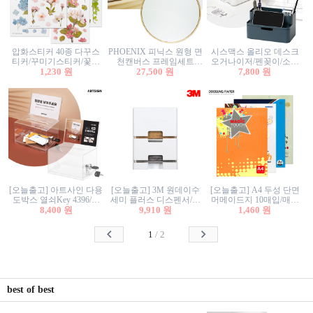
압화스티커 40종 다꾸스
PHOENIX 피닉스 원형 면
시스맥스 올리오 데스크
티커/꾸미기스티커/꽃스
천캔버스 프레임세트
오거나이저/펜꽂이/소품
티커/압화꽃책갈피/팬시
1,230 원
30cm/원형캔버스/플로팅
27,500 원
꽂이/소품함/정리함/수납
7,800 원
스티커
캔버스/액자캔버스
함/화장품정리함/데스크
정리
[오늘출고] 아트사인 다용
[오늘출고] 3M 원데이수
[오늘출고] A4 두성 단면
도박스 열쇠Key 4396/투
세미 플러스 디스펜서/소
머메이드지 10매입/매직
표함/건의함/모금함/응모
8,400 원
프트수세미5매+강력수세
9,910 원
터치/색지/색상지/색복사
1,460 원
함/추첨함/선거함/명함함/
미5매 포함
용지/POP용지/수채화WL/
이벤트함/투명박스
칼라색지/고급복사지
1
/
2
best of best