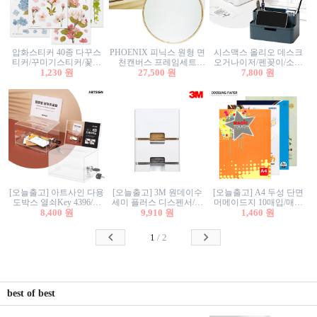
압화스티커 40종 다꾸스
PHOENIX 피닉스 원형 면
시스맥스 올리오 데스크
티커/꾸미기스티커/꽃스
천캔버스 프레임세트
오거나이저/펜꽂이/소품
티커/압화꽃책갈피/팬시
1,230 원
30cm/원형캔버스/플로팅
27,500 원
꽂이/소품함/정리함/수납
7,800 원
스티커
캔버스/액자캔버스
함/화장품정리함/데스크
정리
[오늘출고] 아트사인 다용
[오늘출고] 3M 원데이수
[오늘출고] A4 두성 단면
도박스 열쇠Key 4396/투
세미 플러스 디스펜서/소
머메이드지 10매입/매직
표함/건의함/모금함/응모
8,400 원
프트수세미5매+강력수세
9,910 원
터치/색지/색상지/색복사
1,460 원
함/추첨함/선거함/명함함/
미5매 포함
용지/POP용지/수채화WL/
이벤트함/투명박스
칼라색지/고급복사지
1
/
2
best of best