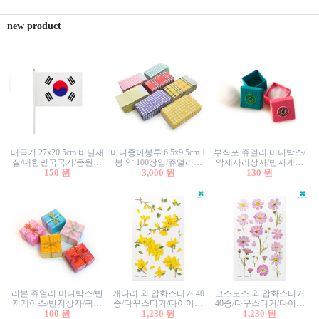
new product
태극기 27x20.5cm 비닐재
미니종이봉투 6.5x9.5cm 1
부직포 쥬얼리 미니박스/
질/대한민국국기/응원깃
봉 약 100장입/쥬얼리봉
악세사리상자/반지케이
발/행사깃발
150 원
투/증명사진봉투/악세사
3,000 원
스/반지상자/귀걸이상자/
130 원
리봉투/카드봉투/편지봉
귀걸이박스
투
리본 쥬얼리 미니박스/반
개나리 외 압화스티커 40
코스모스 외 압화스티커
지케이스/반지상자/귀걸
종/다꾸스티커/다이어리
40종/다꾸스티커/다이어
이상자/귀걸이박스/악세
100 원
꾸미기/꽃스티커/자연물
1,230 원
리꾸미기/꽃스티커/자연
1,230 원