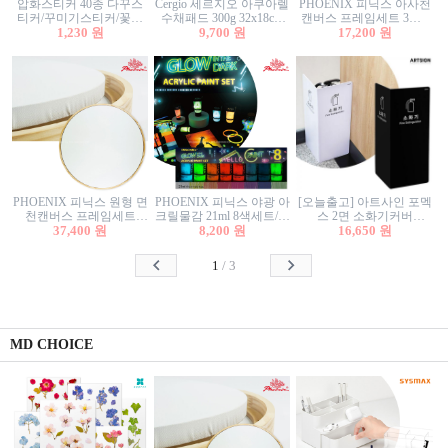
압화스티커 40종 다꾸스
Cergio 세르지오 아쿠아렐
PHOENIX 피닉스 아사천
티커/꾸미기스티커/꽃스
수채패드 300g 32x18cm
캔버스 프레임세트 3호F
티커/압화꽃책갈피/팬시
1,230 원
12매 1면제본
9,700 원
27.3x22cm 캔버스와 올림
17,200 원
스티커
액자세트/액자캔버스
PHOENIX 피닉스 원형 면
PHOENIX 피닉스 야광 아
[오늘출고] 아트사인 포멕
천캔버스 프레임세트
크릴물감 21ml 8색세트/야
스 2면 소화기커버
40cm/원형캔버스/플로팅
37,400 원
8,200 원
광물감
1470/1471/소화기커버/소
16,650 원
캔버스/액자캔버스
화기가림막/소화기보관
함/소화기거치대/소화기
1
/
3
안내판
MD CHOICE