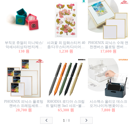
부직포 쥬얼리 미니박스/
사과꽃 외 압화스티커 40
PHOENIX 피닉스 수채 면
악세사리상자/반지케이
종/다꾸스티커/다이어리
천캔버스 플로팅 캔버스
스/반지상자/귀걸이상자/
130 원
꾸미기/꽃스티커/자연물
1,230 원
프레임세트 30x30cm/액자
17,600 원
귀걸이박스
스티커/팬시스티커
캔버스
PHOENIX 피닉스 플로팅
RHODIA 로디아 스크립
시스맥스 올리오 데스크
캔버스 프레임세트
트 멀티펜 3in1 샤프+볼펜/
오거나이저/펜꽂이/소품
50x50cm/액자캔버스/인테
28,700 원
무광택 알루미늄 육각배
65,300 원
꽂이/소품함/정리함/수납
7,800 원
리어소품
럴
함/화장품정리함/데스크
정리
1
/
8