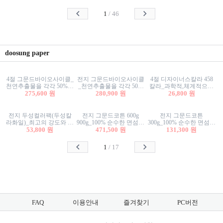
사리상자
스티커/팬시스티커
물스티커/팬시스티커
1
/
46
doosung paper
4절 그문드바이오사이클_
전지 그문드바이오사이클
4절 디자이너스칼라 458
천연추출물을 각각 50%이
_천연추출물을 각각 50%
칼라_과학적,체계적으로
상 함유한 친환경그래픽
275,600 원
이상 함유한 친환경그래
280,900 원
분류된 200색을 갖춘 색지
26,800 원
용지 600g
픽용지 600g
81.4g 116g 151g 209g 302g
전지 두성컬러팩(두성칼
전지 그문드코튼 600g
전지 그문드코튼
라화일)_최고의 강도와 평
900g_100% 순수한 면섬유
300g_100% 순수한 면섬유
활성을 지닌 다양한 컬러
53,800 원
로 만든 친환경프리미엄
471,500 원
로 만든 친환경프리미엄
131,300 원
의 색보드 157g 209g 262g
용지 110g 300g 600g 900g
용지 110g 300g 600g 900g
1
/
17
FAQ
이용안내
즐겨찾기
PC버전