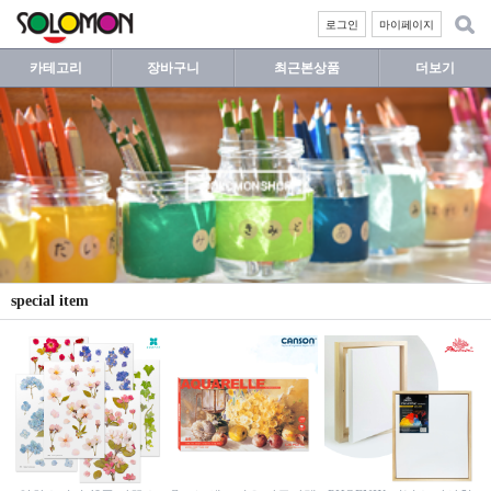
로그인
마이페이지
카테고리
장바구니
최근본상품
더보기
special item