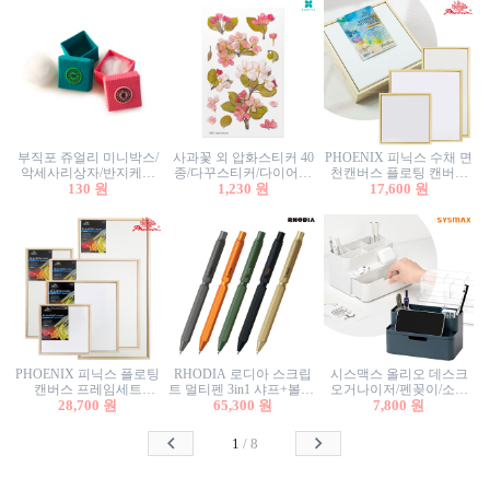
부직포 쥬얼리 미니박스/
사과꽃 외 압화스티커 40
PHOENIX 피닉스 수채 면
악세사리상자/반지케이
종/다꾸스티커/다이어리
천캔버스 플로팅 캔버스
스/반지상자/귀걸이상자/
130 원
꾸미기/꽃스티커/자연물
1,230 원
프레임세트 30x30cm/액자
17,600 원
귀걸이박스
스티커/팬시스티커
캔버스
PHOENIX 피닉스 플로팅
RHODIA 로디아 스크립
시스맥스 올리오 데스크
캔버스 프레임세트
트 멀티펜 3in1 샤프+볼펜/
오거나이저/펜꽂이/소품
50x50cm/액자캔버스/인테
28,700 원
무광택 알루미늄 육각배
65,300 원
꽂이/소품함/정리함/수납
7,800 원
리어소품
럴
함/화장품정리함/데스크
정리
1
/
8