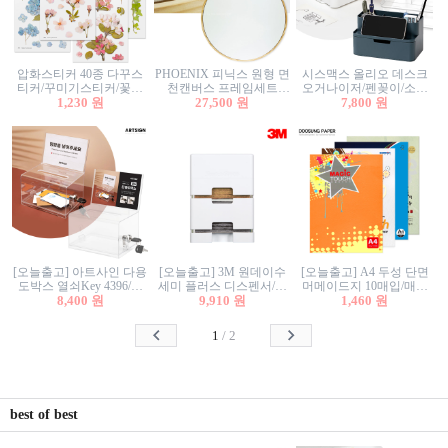
압화스티커 40종 다꾸스
PHOENIX 피닉스 원형 면
시스맥스 올리오 데스크
티커/꾸미기스티커/꽃스
천캔버스 프레임세트
오거나이저/펜꽂이/소품
티커/압화꽃책갈피/팬시
1,230 원
30cm/원형캔버스/플로팅
27,500 원
꽂이/소품함/정리함/수납
7,800 원
스티커
캔버스/액자캔버스
함/화장품정리함/데스크
정리
[오늘출고] 아트사인 다용
[오늘출고] 3M 원데이수
[오늘출고] A4 두성 단면
도박스 열쇠Key 4396/투
세미 플러스 디스펜서/소
머메이드지 10매입/매직
표함/건의함/모금함/응모
8,400 원
프트수세미5매+강력수세
9,910 원
터치/색지/색상지/색복사
1,460 원
함/추첨함/선거함/명함함/
미5매 포함
용지/POP용지/수채화WL/
이벤트함/투명박스
칼라색지/고급복사지
1
/
2
best of best