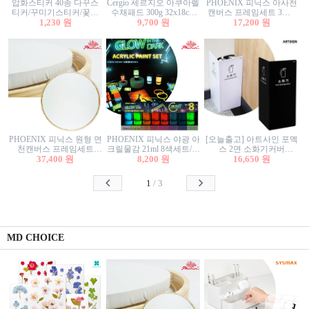
압화스티커 40종 다꾸스
Cergio 세르지오 아쿠아렐
PHOENIX 피닉스 아사천
티커/꾸미기스티커/꽃스
수채패드 300g 32x18cm
캔버스 프레임세트 3호F
티커/압화꽃책갈피/팬시
1,230 원
12매 1면제본
9,700 원
27.3x22cm 캔버스와 올림
17,200 원
스티커
액자세트/액자캔버스
PHOENIX 피닉스 원형 면
PHOENIX 피닉스 야광 아
[오늘출고] 아트사인 포멕
천캔버스 프레임세트
크릴물감 21ml 8색세트/야
스 2면 소화기커버
40cm/원형캔버스/플로팅
37,400 원
8,200 원
광물감
1470/1471/소화기커버/소
16,650 원
캔버스/액자캔버스
화기가림막/소화기보관
함/소화기거치대/소화기
1
/
3
안내판
MD CHOICE