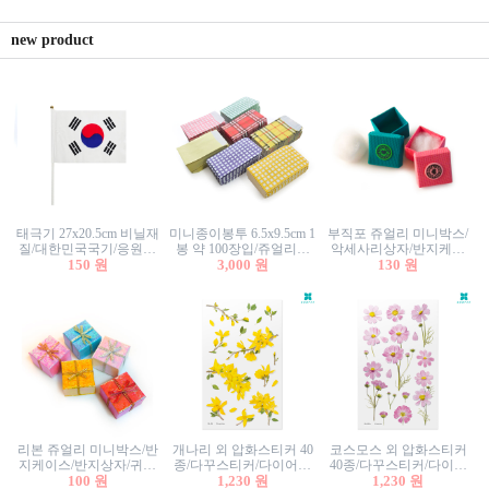
new product
태극기 27x20.5cm 비닐재
미니종이봉투 6.5x9.5cm 1
부직포 쥬얼리 미니박스/
질/대한민국국기/응원깃
봉 약 100장입/쥬얼리봉
악세사리상자/반지케이
발/행사깃발
150 원
투/증명사진봉투/악세사
3,000 원
스/반지상자/귀걸이상자/
130 원
리봉투/카드봉투/편지봉
귀걸이박스
투
리본 쥬얼리 미니박스/반
개나리 외 압화스티커 40
코스모스 외 압화스티커
지케이스/반지상자/귀걸
종/다꾸스티커/다이어리
40종/다꾸스티커/다이어
이상자/귀걸이박스/악세
100 원
꾸미기/꽃스티커/자연물
1,230 원
리꾸미기/꽃스티커/자연
1,230 원