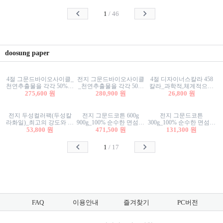
사리상자
스티커/팬시스티커
물스티커/팬시스티커
1
/
46
doosung paper
4절 그문드바이오사이클_
전지 그문드바이오사이클
4절 디자이너스칼라 458
천연추출물을 각각 50%이
_천연추출물을 각각 50%
칼라_과학적,체계적으로
상 함유한 친환경그래픽
275,600 원
이상 함유한 친환경그래
280,900 원
분류된 200색을 갖춘 색지
26,800 원
용지 600g
픽용지 600g
81.4g 116g 151g 209g 302g
전지 두성컬러팩(두성칼
전지 그문드코튼 600g
전지 그문드코튼
라화일)_최고의 강도와 평
900g_100% 순수한 면섬유
300g_100% 순수한 면섬유
활성을 지닌 다양한 컬러
53,800 원
로 만든 친환경프리미엄
471,500 원
로 만든 친환경프리미엄
131,300 원
의 색보드 157g 209g 262g
용지 110g 300g 600g 900g
용지 110g 300g 600g 900g
1
/
17
FAQ
이용안내
즐겨찾기
PC버전