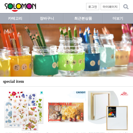
로그인
마이페이지
카테고리
장바구니
최근본상품
더보기
special item