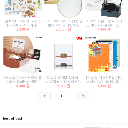
압화스티커 40종 다꾸스
PHOENIX 피닉스 원형 면
시스맥스 올리오 데스크
티커/꾸미기스티커/꽃스
천캔버스 프레임세트
오거나이저/펜꽂이/소품
티커/압화꽃책갈피/팬시
1,230 원
30cm/원형캔버스/플로팅
27,500 원
꽂이/소품함/정리함/수납
7,800 원
스티커
캔버스/액자캔버스
함/화장품정리함/데스크
정리
[오늘출고] 아트사인 다용
[오늘출고] 3M 원데이수
[오늘출고] A4 두성 단면
도박스 열쇠Key 4396/투
세미 플러스 디스펜서/소
머메이드지 10매입/매직
표함/건의함/모금함/응모
8,400 원
프트수세미5매+강력수세
9,910 원
터치/색지/색상지/색복사
1,460 원
함/추첨함/선거함/명함함/
미5매 포함
용지/POP용지/수채화WL/
이벤트함/투명박스
칼라색지/고급복사지
1
/
2
best of best