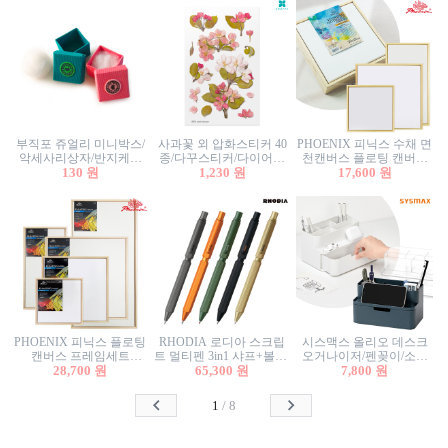
부직포 쥬얼리 미니박스/
사과꽃 외 압화스티커 40
PHOENIX 피닉스 수채 면
악세사리상자/반지케이
종/다꾸스티커/다이어리
천캔버스 플로팅 캔버스
스/반지상자/귀걸이상자/
130 원
꾸미기/꽃스티커/자연물
1,230 원
프레임세트 30x30cm/액자
17,600 원
귀걸이박스
스티커/팬시스티커
캔버스
PHOENIX 피닉스 플로팅
RHODIA 로디아 스크립
시스맥스 올리오 데스크
캔버스 프레임세트
트 멀티펜 3in1 샤프+볼펜/
오거나이저/펜꽂이/소품
50x50cm/액자캔버스/인테
28,700 원
무광택 알루미늄 육각배
65,300 원
꽂이/소품함/정리함/수납
7,800 원
리어소품
럴
함/화장품정리함/데스크
정리
1
/
8