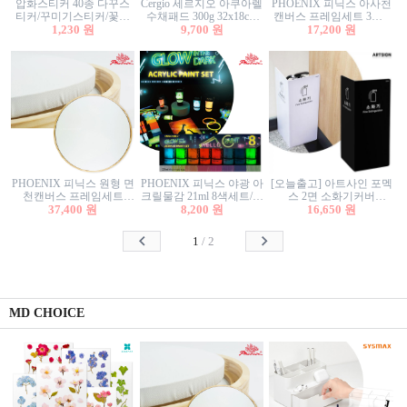
압화스티커 40종 다꾸스
Cergio 세르지오 아쿠아렐
PHOENIX 피닉스 아사천
티커/꾸미기스티커/꽃스
수채패드 300g 32x18cm
캔버스 프레임세트 3호F
티커/압화꽃책갈피/팬시
1,230 원
12매 1면제본
9,700 원
27.3x22cm 캔버스와 올림
17,200 원
스티커
액자세트/액자캔버스
PHOENIX 피닉스 원형 면
PHOENIX 피닉스 야광 아
[오늘출고] 아트사인 포멕
천캔버스 프레임세트
크릴물감 21ml 8색세트/야
스 2면 소화기커버
40cm/원형캔버스/플로팅
37,400 원
8,200 원
광물감
1470/1471/소화기커버/소
16,650 원
캔버스/액자캔버스
화기가림막/소화기보관
함/소화기거치대/소화기
1
/
2
안내판
MD CHOICE