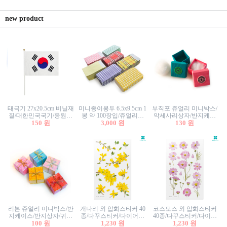
new product
태극기 27x20.5cm 비닐재
미니종이봉투 6.5x9.5cm 1
부직포 쥬얼리 미니박스/
질/대한민국국기/응원깃
봉 약 100장입/쥬얼리봉
악세사리상자/반지케이
발/행사깃발
150 원
투/증명사진봉투/악세사
3,000 원
스/반지상자/귀걸이상자/
130 원
리봉투/카드봉투/편지봉
귀걸이박스
투
리본 쥬얼리 미니박스/반
개나리 외 압화스티커 40
코스모스 외 압화스티커
지케이스/반지상자/귀걸
종/다꾸스티커/다이어리
40종/다꾸스티커/다이어
이상자/귀걸이박스/악세
100 원
꾸미기/꽃스티커/자연물
1,230 원
리꾸미기/꽃스티커/자연
1,230 원