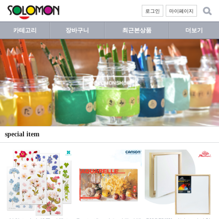
로그인
마이페이지
카테고리
장바구니
최근본상품
더보기
special item