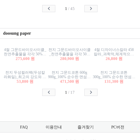
사리상자
스티커/팬시스티커
물스티커/팬시스티커
1
/
45
doosung paper
4절 그문드바이오사이클_
전지 그문드바이오사이클
4절 디자이너스칼라 458
천연추출물을 각각 50%이
_천연추출물을 각각 50%
칼라_과학적,체계적으로
상 함유한 친환경그래픽
275,600 원
이상 함유한 친환경그래
280,900 원
분류된 200색을 갖춘 색지
26,800 원
용지 600g
픽용지 600g
81.4g 116g 151g 209g 302g
전지 두성컬러팩(두성칼
전지 그문드코튼 600g
전지 그문드코튼
라화일)_최고의 강도와 평
900g_100% 순수한 면섬유
300g_100% 순수한 면섬유
활성을 지닌 다양한 컬러
53,800 원
로 만든 친환경프리미엄
471,500 원
로 만든 친환경프리미엄
131,300 원
의 색보드 157g 209g 262g
용지 110g 300g 600g 900g
용지 110g 300g 600g 900g
1
/
17
FAQ
이용안내
즐겨찾기
PC버전