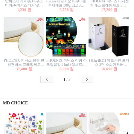
압화스티커 40종 다꾸스
Cergio 세르지오 아쿠아렐
PHOENIX 피닉스 아사천
티커/꾸미기스티커/꽃스
수채패드 300g 32x18cm
캔버스 프레임세트 3호F
티커/압화꽃책갈피/팬시
1,230 원
12매 1면제본
9,700 원
27.3x22cm 캔버스와 올림
17,200 원
스티커
액자세트/액자캔버스
PHOENIX 피닉스 원형 면
PHOENIX 피닉스 야광 아
[오늘출고] 아트사인 포멕
천캔버스 프레임세트
크릴물감 21ml 8색세트/야
스 2면 소화기커버
40cm/원형캔버스/플로팅
37,400 원
8,200 원
광물감
1470/1471/소화기커버/소
16,650 원
캔버스/액자캔버스
화기가림막/소화기보관
함/소화기거치대/소화기
1
/
3
안내판
MD CHOICE