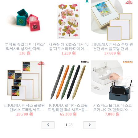
부직포 쥬얼리 미니박스/
사과꽃 외 압화스티커 40
PHOENIX 피닉스 수채 면
악세사리상자/반지케이
종/다꾸스티커/다이어리
천캔버스 플로팅 캔버스
스/반지상자/귀걸이상자/
130 원
꾸미기/꽃스티커/자연물
1,230 원
프레임세트 30x30cm/액자
17,600 원
귀걸이박스
스티커/팬시스티커
캔버스
PHOENIX 피닉스 플로팅
RHODIA 로디아 스크립
시스맥스 올리오 데스크
캔버스 프레임세트
트 멀티펜 3in1 샤프+볼펜/
오거나이저/펜꽂이/소품
50x50cm/액자캔버스/인테
28,700 원
무광택 알루미늄 육각배
65,300 원
꽂이/소품함/정리함/수납
7,800 원
리어소품
럴
함/화장품정리함/데스크
정리
1
/
8