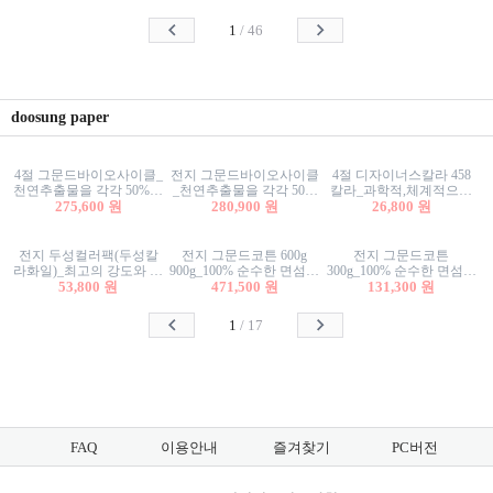
사리상자
스티커/팬시스티커
물스티커/팬시스티커
1
/
46
doosung paper
4절 그문드바이오사이클_
전지 그문드바이오사이클
4절 디자이너스칼라 458
천연추출물을 각각 50%이
_천연추출물을 각각 50%
칼라_과학적,체계적으로
상 함유한 친환경그래픽
275,600 원
이상 함유한 친환경그래
280,900 원
분류된 200색을 갖춘 색지
26,800 원
용지 600g
픽용지 600g
81.4g 116g 151g 209g 302g
전지 두성컬러팩(두성칼
전지 그문드코튼 600g
전지 그문드코튼
라화일)_최고의 강도와 평
900g_100% 순수한 면섬유
300g_100% 순수한 면섬유
활성을 지닌 다양한 컬러
53,800 원
로 만든 친환경프리미엄
471,500 원
로 만든 친환경프리미엄
131,300 원
의 색보드 157g 209g 262g
용지 110g 300g 600g 900g
용지 110g 300g 600g 900g
1
/
17
FAQ
이용안내
즐겨찾기
PC버전