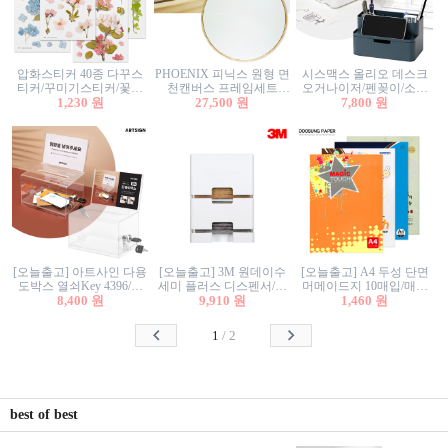
압화스티커 40종 다꾸스
PHOENIX 피닉스 원형 면
시스맥스 올리오 데스크
티커/꾸미기스티커/꽃스
천캔버스 프레임세트
오거나이저/펜꽂이/소품
티커/압화꽃책갈피/팬시
1,230 원
30cm/원형캔버스/플로팅
27,500 원
꽂이/소품함/정리함/수납
7,800 원
스티커
캔버스/액자캔버스
함/화장품정리함/데스크
정리
[오늘출고] 아트사인 다용
[오늘출고] 3M 원데이수
[오늘출고] A4 두성 단면
도박스 열쇠Key 4396/투
세미 플러스 디스펜서/소
머메이드지 10매입/매직
표함/건의함/모금함/응모
8,400 원
프트수세미5매+강력수세
9,910 원
터치/색지/색상지/색복사
1,460 원
함/추첨함/선거함/명함함/
미5매 포함
용지/POP용지/수채화WL/
이벤트함/투명박스
칼라색지/고급복사지
1
/
2
best of best