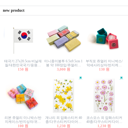
new product
태극기 27x20.5cm 비닐재
미니종이봉투 6.5x9.5cm 1
부직포 쥬얼리 미니박스/
질/대한민국국기/응원깃
봉 약 100장입/쥬얼리봉
악세사리상자/반지케이
발/행사깃발
150 원
투/증명사진봉투/악세사
3,000 원
스/반지상자/귀걸이상자/
130 원
리봉투/카드봉투/편지봉
귀걸이박스
투
리본 쥬얼리 미니박스/반
개나리 외 압화스티커 40
코스모스 외 압화스티커
지케이스/반지상자/귀걸
종/다꾸스티커/다이어리
40종/다꾸스티커/다이어
이상자/귀걸이박스/악세
100 원
꾸미기/꽃스티커/자연물
1,230 원
리꾸미기/꽃스티커/자연
1,230 원