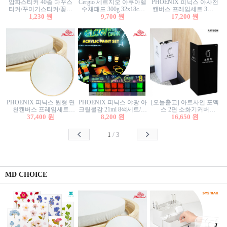
압화스티커 40종 다꾸스
Cergio 세르지오 아쿠아렐
PHOENIX 피닉스 아사천
티커/꾸미기스티커/꽃스
수채패드 300g 32x18cm
캔버스 프레임세트 3호F
티커/압화꽃책갈피/팬시
1,230 원
12매 1면제본
9,700 원
27.3x22cm 캔버스와 올림
17,200 원
스티커
액자세트/액자캔버스
PHOENIX 피닉스 원형 면
PHOENIX 피닉스 야광 아
[오늘출고] 아트사인 포멕
천캔버스 프레임세트
크릴물감 21ml 8색세트/야
스 2면 소화기커버
40cm/원형캔버스/플로팅
37,400 원
8,200 원
광물감
1470/1471/소화기커버/소
16,650 원
캔버스/액자캔버스
화기가림막/소화기보관
함/소화기거치대/소화기
1
/
3
안내판
MD CHOICE