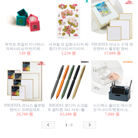
부직포 쥬얼리 미니박스/
사과꽃 외 압화스티커 40
PHOENIX 피닉스 수채 면
악세사리상자/반지케이
종/다꾸스티커/다이어리
천캔버스 플로팅 캔버스
스/반지상자/귀걸이상자/
130 원
꾸미기/꽃스티커/자연물
1,230 원
프레임세트 30x30cm/액자
17,600 원
귀걸이박스
스티커/팬시스티커
캔버스
PHOENIX 피닉스 플로팅
RHODIA 로디아 스크립
시스맥스 올리오 데스크
캔버스 프레임세트
트 멀티펜 3in1 샤프+볼펜/
오거나이저/펜꽂이/소품
50x50cm/액자캔버스/인테
28,700 원
무광택 알루미늄 육각배
65,300 원
꽂이/소품함/정리함/수납
7,800 원
리어소품
럴
함/화장품정리함/데스크
정리
1
/
8