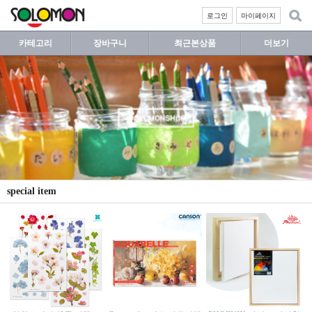
로그인
마이페이지
카테고리
장바구니
최근본상품
더보기
special item