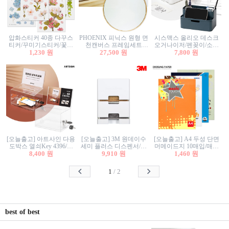
압화스티커 40종 다꾸스
PHOENIX 피닉스 원형 면
시스맥스 올리오 데스크
티커/꾸미기스티커/꽃스
천캔버스 프레임세트
오거나이저/펜꽂이/소품
티커/압화꽃책갈피/팬시
1,230 원
30cm/원형캔버스/플로팅
27,500 원
꽂이/소품함/정리함/수납
7,800 원
스티커
캔버스/액자캔버스
함/화장품정리함/데스크
정리
[오늘출고] 아트사인 다용
[오늘출고] 3M 원데이수
[오늘출고] A4 두성 단면
도박스 열쇠Key 4396/투
세미 플러스 디스펜서/소
머메이드지 10매입/매직
표함/건의함/모금함/응모
8,400 원
프트수세미5매+강력수세
9,910 원
터치/색지/색상지/색복사
1,460 원
함/추첨함/선거함/명함함/
미5매 포함
용지/POP용지/수채화WL/
이벤트함/투명박스
칼라색지/고급복사지
1
/
2
best of best