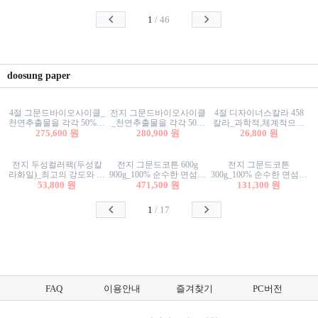
사리상자
스티커/팬시스티커
물스티커/팬시스티커
1
/
46
doosung paper
4절 그문드바이오사이클_
전지 그문드바이오사이클
4절 디자이너스칼라 458
천연추출물을 각각 50%이
_천연추출물을 각각 50%
칼라_과학적,체계적으로
상 함유한 친환경그래픽
275,600 원
이상 함유한 친환경그래
280,900 원
분류된 200색을 갖춘 색지
26,800 원
용지 600g
픽용지 600g
81.4g 116g 151g 209g 302g
전지 두성컬러팩(두성칼
전지 그문드코튼 600g
전지 그문드코튼
라화일)_최고의 강도와 평
900g_100% 순수한 면섬유
300g_100% 순수한 면섬유
활성을 지닌 다양한 컬러
53,800 원
로 만든 친환경프리미엄
471,500 원
로 만든 친환경프리미엄
131,300 원
의 색보드 157g 209g 262g
용지 110g 300g 600g 900g
용지 110g 300g 600g 900g
1
/
17
FAQ
이용안내
즐겨찾기
PC버전