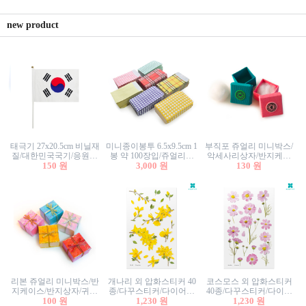
new product
태극기 27x20.5cm 비닐재
미니종이봉투 6.5x9.5cm 1
부직포 쥬얼리 미니박스/
질/대한민국국기/응원깃
봉 약 100장입/쥬얼리봉
악세사리상자/반지케이
발/행사깃발
150 원
투/증명사진봉투/악세사
3,000 원
스/반지상자/귀걸이상자/
130 원
리봉투/카드봉투/편지봉
귀걸이박스
투
리본 쥬얼리 미니박스/반
개나리 외 압화스티커 40
코스모스 외 압화스티커
지케이스/반지상자/귀걸
종/다꾸스티커/다이어리
40종/다꾸스티커/다이어
이상자/귀걸이박스/악세
100 원
꾸미기/꽃스티커/자연물
1,230 원
리꾸미기/꽃스티커/자연
1,230 원