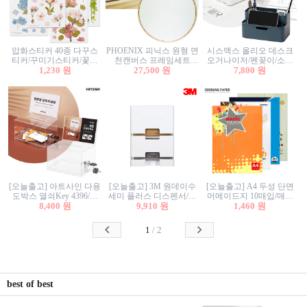
압화스티커 40종 다꾸스
PHOENIX 피닉스 원형 면
시스맥스 올리오 데스크
티커/꾸미기스티커/꽃스
천캔버스 프레임세트
오거나이저/펜꽂이/소품
티커/압화꽃책갈피/팬시
1,230 원
30cm/원형캔버스/플로팅
27,500 원
꽂이/소품함/정리함/수납
7,800 원
스티커
캔버스/액자캔버스
함/화장품정리함/데스크
정리
[오늘출고] 아트사인 다용
[오늘출고] 3M 원데이수
[오늘출고] A4 두성 단면
도박스 열쇠Key 4396/투
세미 플러스 디스펜서/소
머메이드지 10매입/매직
표함/건의함/모금함/응모
8,400 원
프트수세미5매+강력수세
9,910 원
터치/색지/색상지/색복사
1,460 원
함/추첨함/선거함/명함함/
미5매 포함
용지/POP용지/수채화WL/
이벤트함/투명박스
칼라색지/고급복사지
1
/
2
best of best