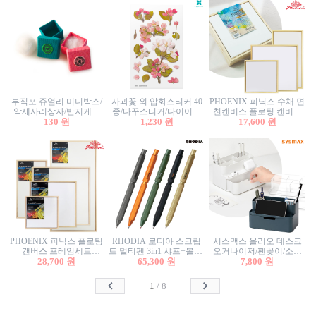
부직포 쥬얼리 미니박스/
사과꽃 외 압화스티커 40
PHOENIX 피닉스 수채 면
악세사리상자/반지케이
종/다꾸스티커/다이어리
천캔버스 플로팅 캔버스
스/반지상자/귀걸이상자/
130 원
꾸미기/꽃스티커/자연물
1,230 원
프레임세트 30x30cm/액자
17,600 원
귀걸이박스
스티커/팬시스티커
캔버스
PHOENIX 피닉스 플로팅
RHODIA 로디아 스크립
시스맥스 올리오 데스크
캔버스 프레임세트
트 멀티펜 3in1 샤프+볼펜/
오거나이저/펜꽂이/소품
50x50cm/액자캔버스/인테
28,700 원
무광택 알루미늄 육각배
65,300 원
꽂이/소품함/정리함/수납
7,800 원
리어소품
럴
함/화장품정리함/데스크
정리
1
/
8