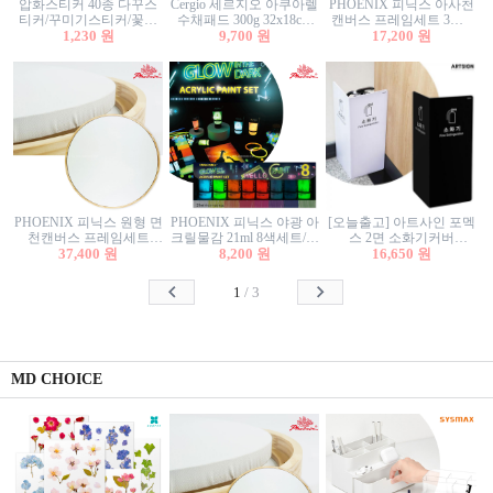
압화스티커 40종 다꾸스
Cergio 세르지오 아쿠아렐
PHOENIX 피닉스 아사천
티커/꾸미기스티커/꽃스
수채패드 300g 32x18cm
캔버스 프레임세트 3호F
티커/압화꽃책갈피/팬시
1,230 원
12매 1면제본
9,700 원
27.3x22cm 캔버스와 올림
17,200 원
스티커
액자세트/액자캔버스
PHOENIX 피닉스 원형 면
PHOENIX 피닉스 야광 아
[오늘출고] 아트사인 포멕
천캔버스 프레임세트
크릴물감 21ml 8색세트/야
스 2면 소화기커버
40cm/원형캔버스/플로팅
37,400 원
8,200 원
광물감
1470/1471/소화기커버/소
16,650 원
캔버스/액자캔버스
화기가림막/소화기보관
함/소화기거치대/소화기
1
/
3
안내판
MD CHOICE