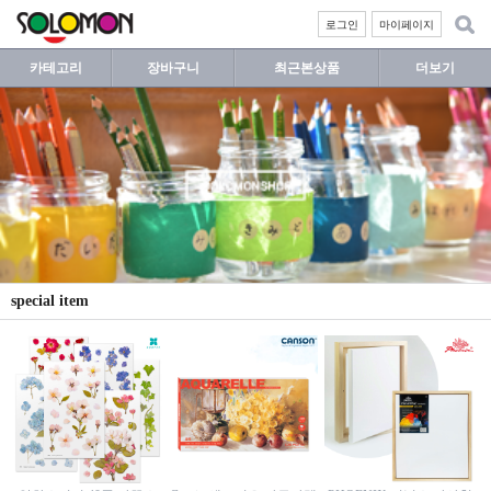
로그인
마이페이지
카테고리
장바구니
최근본상품
더보기
special item