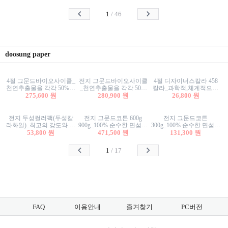
사리상자
스티커/팬시스티커
물스티커/팬시스티커
1
/
46
doosung paper
4절 그문드바이오사이클_
전지 그문드바이오사이클
4절 디자이너스칼라 458
천연추출물을 각각 50%이
_천연추출물을 각각 50%
칼라_과학적,체계적으로
상 함유한 친환경그래픽
275,600 원
이상 함유한 친환경그래
280,900 원
분류된 200색을 갖춘 색지
26,800 원
용지 600g
픽용지 600g
81.4g 116g 151g 209g 302g
전지 두성컬러팩(두성칼
전지 그문드코튼 600g
전지 그문드코튼
라화일)_최고의 강도와 평
900g_100% 순수한 면섬유
300g_100% 순수한 면섬유
활성을 지닌 다양한 컬러
53,800 원
로 만든 친환경프리미엄
471,500 원
로 만든 친환경프리미엄
131,300 원
의 색보드 157g 209g 262g
용지 110g 300g 600g 900g
용지 110g 300g 600g 900g
1
/
17
FAQ
이용안내
즐겨찾기
PC버전