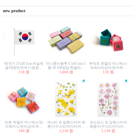
new product
태극기 27x20.5cm 비닐재
미니종이봉투 6.5x9.5cm 1
부직포 쥬얼리 미니박스/
질/대한민국국기/응원깃
봉 약 100장입/쥬얼리봉
악세사리상자/반지케이
발/행사깃발
150 원
투/증명사진봉투/악세사
3,000 원
스/반지상자/귀걸이상자/
130 원
리봉투/카드봉투/편지봉
귀걸이박스
투
리본 쥬얼리 미니박스/반
개나리 외 압화스티커 40
코스모스 외 압화스티커
지케이스/반지상자/귀걸
종/다꾸스티커/다이어리
40종/다꾸스티커/다이어
이상자/귀걸이박스/악세
100 원
꾸미기/꽃스티커/자연물
1,230 원
리꾸미기/꽃스티커/자연
1,230 원