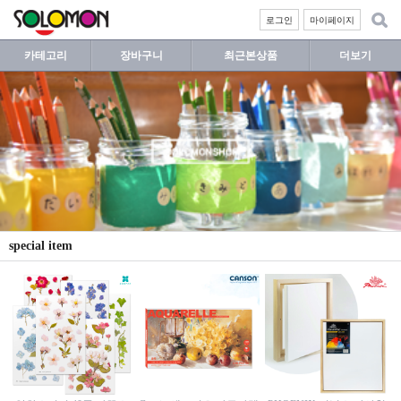
로그인
마이페이지
카테고리
장바구니
최근본상품
더보기
special item