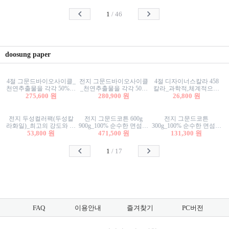
사리상자
스티커/팬시스티커
물스티커/팬시스티커
1
/
46
doosung paper
4절 그문드바이오사이클_
전지 그문드바이오사이클
4절 디자이너스칼라 458
천연추출물을 각각 50%이
_천연추출물을 각각 50%
칼라_과학적,체계적으로
상 함유한 친환경그래픽
275,600 원
이상 함유한 친환경그래
280,900 원
분류된 200색을 갖춘 색지
26,800 원
용지 600g
픽용지 600g
81.4g 116g 151g 209g 302g
전지 두성컬러팩(두성칼
전지 그문드코튼 600g
전지 그문드코튼
라화일)_최고의 강도와 평
900g_100% 순수한 면섬유
300g_100% 순수한 면섬유
활성을 지닌 다양한 컬러
53,800 원
로 만든 친환경프리미엄
471,500 원
로 만든 친환경프리미엄
131,300 원
의 색보드 157g 209g 262g
용지 110g 300g 600g 900g
용지 110g 300g 600g 900g
1
/
17
FAQ
이용안내
즐겨찾기
PC버전