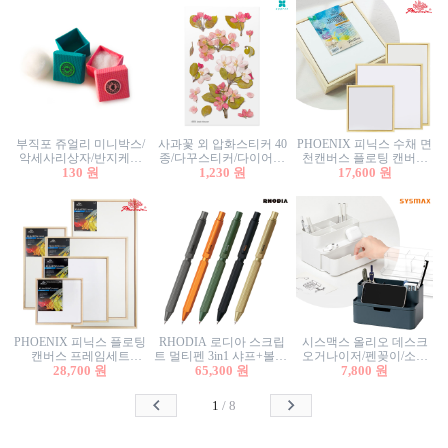
부직포 쥬얼리 미니박스/
사과꽃 외 압화스티커 40
PHOENIX 피닉스 수채 면
악세사리상자/반지케이
종/다꾸스티커/다이어리
천캔버스 플로팅 캔버스
스/반지상자/귀걸이상자/
130 원
꾸미기/꽃스티커/자연물
1,230 원
프레임세트 30x30cm/액자
17,600 원
귀걸이박스
스티커/팬시스티커
캔버스
PHOENIX 피닉스 플로팅
RHODIA 로디아 스크립
시스맥스 올리오 데스크
캔버스 프레임세트
트 멀티펜 3in1 샤프+볼펜/
오거나이저/펜꽂이/소품
50x50cm/액자캔버스/인테
28,700 원
무광택 알루미늄 육각배
65,300 원
꽂이/소품함/정리함/수납
7,800 원
리어소품
럴
함/화장품정리함/데스크
정리
1
/
8