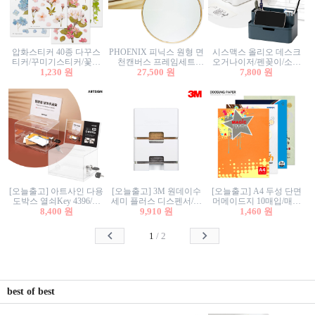
압화스티커 40종 다꾸스
PHOENIX 피닉스 원형 면
시스맥스 올리오 데스크
티커/꾸미기스티커/꽃스
천캔버스 프레임세트
오거나이저/펜꽂이/소품
티커/압화꽃책갈피/팬시
1,230 원
30cm/원형캔버스/플로팅
27,500 원
꽂이/소품함/정리함/수납
7,800 원
스티커
캔버스/액자캔버스
함/화장품정리함/데스크
정리
[오늘출고] 아트사인 다용
[오늘출고] 3M 원데이수
[오늘출고] A4 두성 단면
도박스 열쇠Key 4396/투
세미 플러스 디스펜서/소
머메이드지 10매입/매직
표함/건의함/모금함/응모
8,400 원
프트수세미5매+강력수세
9,910 원
터치/색지/색상지/색복사
1,460 원
함/추첨함/선거함/명함함/
미5매 포함
용지/POP용지/수채화WL/
이벤트함/투명박스
칼라색지/고급복사지
1
/
2
best of best