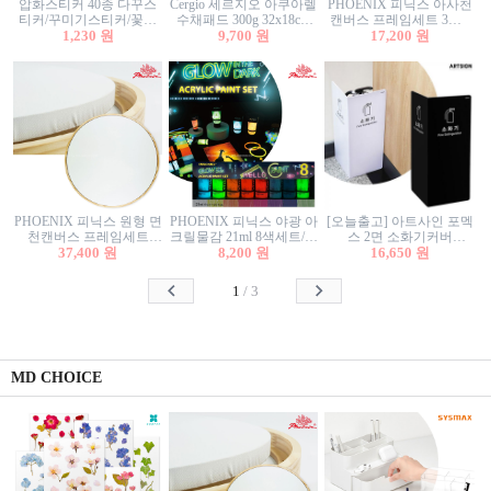
압화스티커 40종 다꾸스
Cergio 세르지오 아쿠아렐
PHOENIX 피닉스 아사천
티커/꾸미기스티커/꽃스
수채패드 300g 32x18cm
캔버스 프레임세트 3호F
티커/압화꽃책갈피/팬시
1,230 원
12매 1면제본
9,700 원
27.3x22cm 캔버스와 올림
17,200 원
스티커
액자세트/액자캔버스
PHOENIX 피닉스 원형 면
PHOENIX 피닉스 야광 아
[오늘출고] 아트사인 포멕
천캔버스 프레임세트
크릴물감 21ml 8색세트/야
스 2면 소화기커버
40cm/원형캔버스/플로팅
37,400 원
8,200 원
광물감
1470/1471/소화기커버/소
16,650 원
캔버스/액자캔버스
화기가림막/소화기보관
함/소화기거치대/소화기
1
/
3
안내판
MD CHOICE