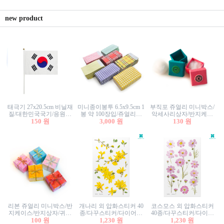
new product
태극기 27x20.5cm 비닐재
미니종이봉투 6.5x9.5cm 1
부직포 쥬얼리 미니박스/
질/대한민국국기/응원깃
봉 약 100장입/쥬얼리봉
악세사리상자/반지케이
발/행사깃발
150 원
투/증명사진봉투/악세사
3,000 원
스/반지상자/귀걸이상자/
130 원
리봉투/카드봉투/편지봉
귀걸이박스
투
리본 쥬얼리 미니박스/반
개나리 외 압화스티커 40
코스모스 외 압화스티커
지케이스/반지상자/귀걸
종/다꾸스티커/다이어리
40종/다꾸스티커/다이어
이상자/귀걸이박스/악세
100 원
꾸미기/꽃스티커/자연물
1,230 원
리꾸미기/꽃스티커/자연
1,230 원