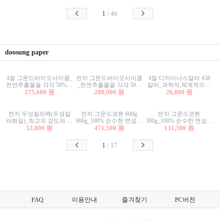
사리상자
스티커/팬시스티커
물스티커/팬시스티커
1
/
46
doosung paper
4절 그문드바이오사이클_
전지 그문드바이오사이클
4절 디자이너스칼라 458
천연추출물을 각각 50%이
_천연추출물을 각각 50%
칼라_과학적,체계적으로
상 함유한 친환경그래픽
275,600 원
이상 함유한 친환경그래
280,900 원
분류된 200색을 갖춘 색지
26,800 원
용지 600g
픽용지 600g
81.4g 116g 151g 209g 302g
전지 두성컬러팩(두성칼
전지 그문드코튼 600g
전지 그문드코튼
라화일)_최고의 강도와 평
900g_100% 순수한 면섬유
300g_100% 순수한 면섬유
활성을 지닌 다양한 컬러
53,800 원
로 만든 친환경프리미엄
471,500 원
로 만든 친환경프리미엄
131,300 원
의 색보드 157g 209g 262g
용지 110g 300g 600g 900g
용지 110g 300g 600g 900g
1
/
17
FAQ
이용안내
즐겨찾기
PC버전