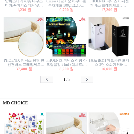
압화스티커 40종 다꾸스
Cergio 세르지오 아쿠아렐
PHOENIX 피닉스 아사천
티커/꾸미기스티커/꽃스
수채패드 300g 32x18cm
캔버스 프레임세트 3호F
티커/압화꽃책갈피/팬시
1,230 원
12매 1면제본
9,700 원
27.3x22cm 캔버스와 올림
17,200 원
스티커
액자세트/액자캔버스
PHOENIX 피닉스 원형 면
PHOENIX 피닉스 야광 아
[오늘출고] 아트사인 포멕
천캔버스 프레임세트
크릴물감 21ml 8색세트/야
스 2면 소화기커버
40cm/원형캔버스/플로팅
37,400 원
8,200 원
광물감
1470/1471/소화기커버/소
16,650 원
캔버스/액자캔버스
화기가림막/소화기보관
함/소화기거치대/소화기
1
/
3
안내판
MD CHOICE