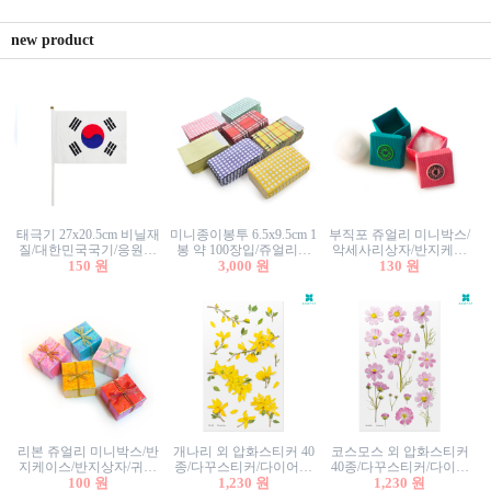
new product
태극기 27x20.5cm 비닐재
미니종이봉투 6.5x9.5cm 1
부직포 쥬얼리 미니박스/
질/대한민국국기/응원깃
봉 약 100장입/쥬얼리봉
악세사리상자/반지케이
발/행사깃발
150 원
투/증명사진봉투/악세사
3,000 원
스/반지상자/귀걸이상자/
130 원
리봉투/카드봉투/편지봉
귀걸이박스
투
리본 쥬얼리 미니박스/반
개나리 외 압화스티커 40
코스모스 외 압화스티커
지케이스/반지상자/귀걸
종/다꾸스티커/다이어리
40종/다꾸스티커/다이어
이상자/귀걸이박스/악세
100 원
꾸미기/꽃스티커/자연물
1,230 원
리꾸미기/꽃스티커/자연
1,230 원