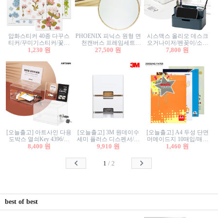
압화스티커 40종 다꾸스
PHOENIX 피닉스 원형 면
시스맥스 올리오 데스크
티커/꾸미기스티커/꽃스
천캔버스 프레임세트
오거나이저/펜꽂이/소품
티커/압화꽃책갈피/팬시
1,230 원
30cm/원형캔버스/플로팅
27,500 원
꽂이/소품함/정리함/수납
7,800 원
스티커
캔버스/액자캔버스
함/화장품정리함/데스크
정리
[오늘출고] 아트사인 다용
[오늘출고] 3M 원데이수
[오늘출고] A4 두성 단면
도박스 열쇠Key 4396/투
세미 플러스 디스펜서/소
머메이드지 10매입/매직
표함/건의함/모금함/응모
8,400 원
프트수세미5매+강력수세
9,910 원
터치/색지/색상지/색복사
1,460 원
함/추첨함/선거함/명함함/
미5매 포함
용지/POP용지/수채화WL/
이벤트함/투명박스
칼라색지/고급복사지
1
/
2
best of best