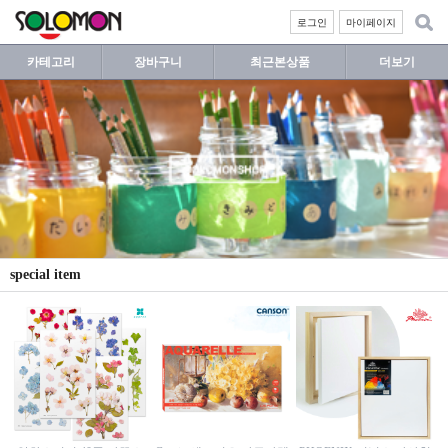
로그인
마이페이지
카테고리
장바구니
최근본상품
더보기
special item