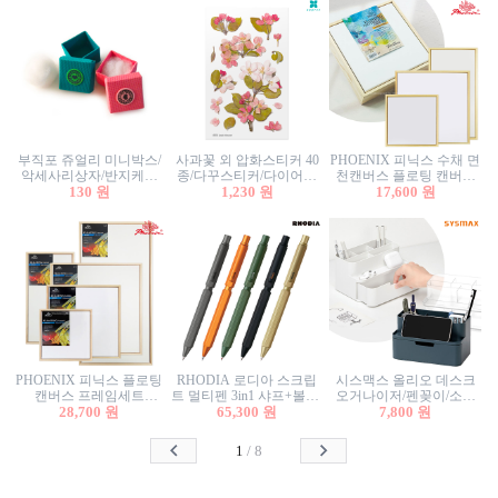
부직포 쥬얼리 미니박스/
사과꽃 외 압화스티커 40
PHOENIX 피닉스 수채 면
악세사리상자/반지케이
종/다꾸스티커/다이어리
천캔버스 플로팅 캔버스
스/반지상자/귀걸이상자/
130 원
꾸미기/꽃스티커/자연물
1,230 원
프레임세트 30x30cm/액자
17,600 원
귀걸이박스
스티커/팬시스티커
캔버스
PHOENIX 피닉스 플로팅
RHODIA 로디아 스크립
시스맥스 올리오 데스크
캔버스 프레임세트
트 멀티펜 3in1 샤프+볼펜/
오거나이저/펜꽂이/소품
50x50cm/액자캔버스/인테
28,700 원
무광택 알루미늄 육각배
65,300 원
꽂이/소품함/정리함/수납
7,800 원
리어소품
럴
함/화장품정리함/데스크
정리
1
/
8