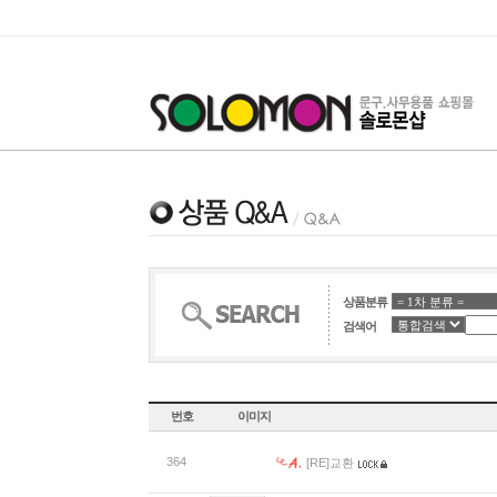
상품분류
검색어
번호
이미지
364
[RE]교환