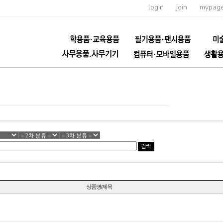
login
join
mypag
상품명/제목