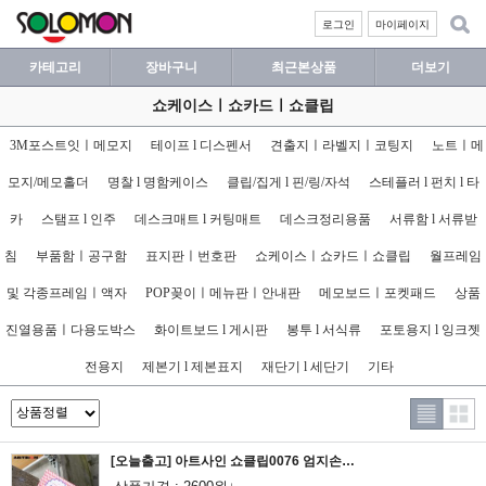
로그인
마이페이지
카테고리
장바구니
최근본상품
더보기
쇼케이스ㅣ쇼카드ㅣ쇼클립
3M포스트잇ㅣ메모지
테이프 l 디스펜서
견출지ㅣ라벨지ㅣ코팅지
노트ㅣ메
모지/메모홀더
명찰 l 명함케이스
클립/집게 l 핀/링/자석
스테플러 l 펀치 l 타
카
스탬프 l 인주
데스크매트 l 커팅매트
데스크정리용품
서류함 l 서류받
침
부품함ㅣ공구함
표지판ㅣ번호판
쇼케이스ㅣ쇼카드ㅣ쇼클립
월프레임
및 각종프레임ㅣ액자
POP꽂이ㅣ메뉴판ㅣ안내판
메모보드ㅣ포켓패드
상품
진열용품ㅣ다용도박스
화이트보드 l 게시판
봉투 l 서식류
포토용지 l 잉크젯
전용지
제본기 l 제본표지
재단기 l 세단기
기타
[오늘출고] 아트사인 쇼클립0076 엄지손클립 빨강_소/POP집게/POP클립/집게클립/안내판/가격표/알림판