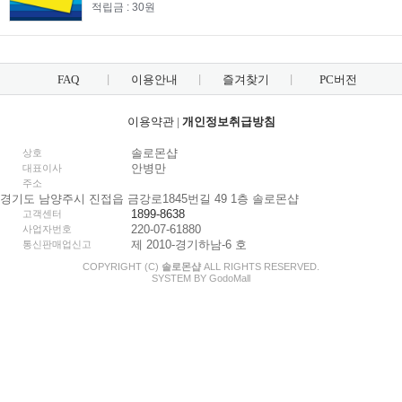
적립금 : 30원
FAQ
이용안내
즐겨찾기
PC버전
이용약관
|
개인정보취급방침
솔로몬샵
상호
안병만
대표이사
주소
경기도 남양주시 진접읍 금강로1845번길 49 1층 솔로몬샵
1899-8638
고객센터
220-07-61880
사업자번호
제 2010-경기하남-6 호
통신판매업신고
COPYRIGHT (C)
솔로몬샵
ALL RIGHTS RESERVED.
SYSTEM BY
Godo
Mall