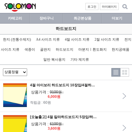
로그인
마이페이지
카테고리
장바구니
최근본상품
더보기
하드보드지
한지 (전통수제지)
A4 사이즈 지류
4절 사이즈 지류
2절 사이즈 지류
전지
사이즈 지류
색종이
골판지
하드보드지
마분지ㅣ흰도화지
한지공예품
일반 복사용지
기타 제지류
4절 아이보리 하드보드지 10장입/4절하드보드지/아이보리하드보드지/마분지/종이판지
상품가격 :
9100원
↓
6,000원
적립금 : 60원
[오늘출고] 4절 칼라하드보드지 5장입/하드보드지/종이판지/두꺼운보드지/칼라보드지
상품가격 :
6100원
↓
3,600원