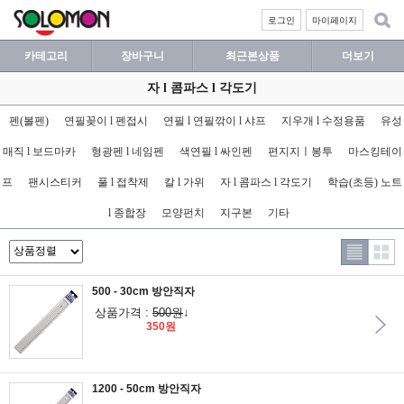
로그인
마이페이지
카테고리
장바구니
최근본상품
더보기
자 l 콤파스 l 각도기
펜(볼펜)
연필꽂이 l 펜접시
연필 l 연필깎이 l 샤프
지우개 l 수정용품
유성
매직 l 보드마카
형광펜 l 네임펜
색연필 l 싸인펜
편지지ㅣ봉투
마스킹테이
프
팬시스티커
풀 l 접착제
칼 l 가위
자 l 콤파스 l 각도기
학습(초등) 노트
l 종합장
모양펀치
지구본
기타
500 - 30cm 방안직자
상품가격 :
500원
↓
350원
1200 - 50cm 방안직자