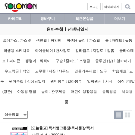
로그인
마이페이지
카테고리
장바구니
최근본상품
더보기
원아수첩ㅣ선생님일지
크레파스 l 파스넷
색연필ㅣ싸인펜
학생용 물감ㅣ파스텔
붓 l 파레트 l 물통
학생용 스케치북
아이클레이 l 천사점토
칼라점토 l 지점토ㅣ찰흙
글라스데
코ㅣ퍼니콘
뿅뿅이ㅣ찍찍이
구슬 l 줄비드 l 스팽글
글루건 (심)ㅣ열카터기
우드락공ㅣ백업
고무줄 l 지끈 l 샤무드
만들기부재료ㅣ도구
학습재료 l 교
구
원아수첩ㅣ선생님일지
원비봉투 l 칼라봉투
입학원서ㅣ서식
상장 l 메달
(왕관)
아동용 명찰
놀이 l 완구제품
어린이 생활용품
음악용품
체육용
품
[오늘출고] 독서뱅크통장/독서통장/독서BANK통장/칭찬통장/칭찬스티커/참잘했어요/칭찬합니다