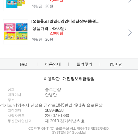
2,600원
적립금 : 20원
[오늘출고] 일일건강언어전달장/무한/원아수첩/수첩/보육일지/원아일지/언어전달장/육아일지/육아다이어리/메모전달장
상품가격 :
4200원
↓
2,900원
적립금 : 20원
FAQ
이용안내
즐겨찾기
PC버전
이용약관
|
개인정보취급방침
솔로몬샵
상호
안병만
대표이사
주소
경기도 남양주시 진접읍 금강로1845번길 49 1층 솔로몬샵
1899-8638
고객센터
220-07-61880
사업자번호
제 2010-경기하남-6 호
통신판매업신고
COPYRIGHT (C)
솔로몬샵
ALL RIGHTS RESERVED.
SYSTEM BY
Godo
Mall