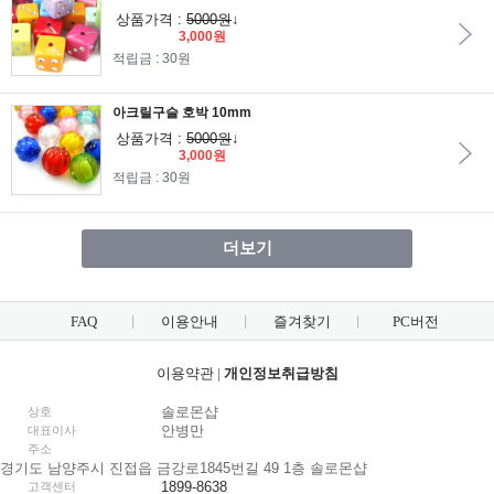
상품가격 :
5000원
↓
3,000원
적립금 : 30원
아크릴구슬 호박 10mm
상품가격 :
5000원
↓
3,000원
적립금 : 30원
더보기
FAQ
이용안내
즐겨찾기
PC버전
이용약관
|
개인정보취급방침
솔로몬샵
상호
안병만
대표이사
주소
경기도 남양주시 진접읍 금강로1845번길 49 1층 솔로몬샵
1899-8638
고객센터