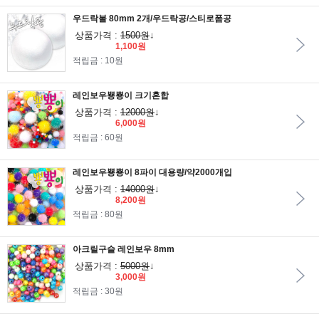
우드락볼 80mm 2개/우드락공/스티로폼공
상품가격 :
1500원
↓
1,100원
적립금 : 10원
레인보우뿅뿅이 크기혼합
상품가격 :
12000원
↓
6,000원
적립금 : 60원
레인보우뿅뿅이 8파이 대용량/약2000개입
상품가격 :
14000원
↓
8,200원
적립금 : 80원
아크릴구슬 레인보우 8mm
상품가격 :
5000원
↓
3,000원
적립금 : 30원