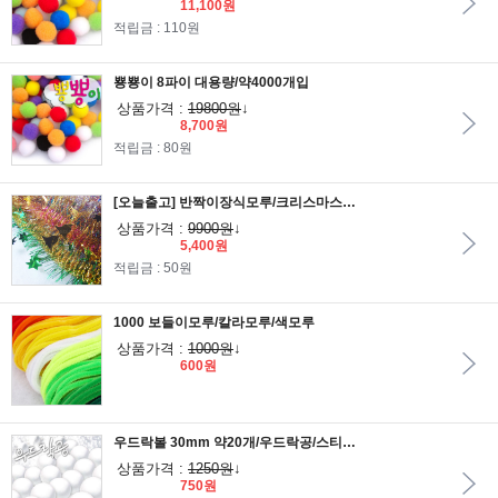
11,100원
적립금 : 110원
뿅뿅이 8파이 대용량/약4000개입
상품가격 :
19800원
↓
8,700원
적립금 : 80원
[오늘출고] 반짝이장식모루/크리스마스트리장식
상품가격 :
9900원
↓
5,400원
적립금 : 50원
1000 보들이모루/칼라모루/색모루
상품가격 :
1000원
↓
600원
우드락볼 30mm 약20개/우드락공/스티로폼공
상품가격 :
1250원
↓
750원