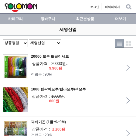
로그인
마이페이지
카테고리
장바구니
최근본상품
더보기
세영산업
20000 모루 뽀글이세트
상품가격 :
20000원
↓
9,900원
적립금 : 90원
1000 반짝이모루/칼라모루/색모루
상품가격 :
1000원
↓
600원
꽈베기끈 (1롤*약 9M)
상품가격 :
2,200원
적립금 : 20원