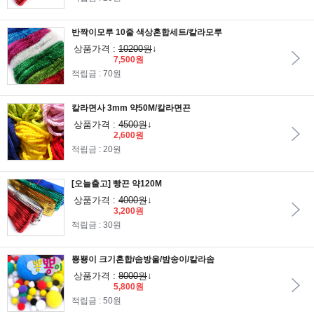
반짝이모루 10줄 색상혼합세트/칼라모루
상품가격 :
10200원
↓
7,500원
적립금 : 70원
칼라면사 3mm 약50M/칼라면끈
상품가격 :
4500원
↓
2,600원
적립금 : 20원
[오늘출고] 빵끈 약120M
상품가격 :
4000원
↓
3,200원
적립금 : 30원
뿅뿅이 크기혼합/솜방울/밤송이/칼라솜
상품가격 :
8000원
↓
5,800원
적립금 : 50원