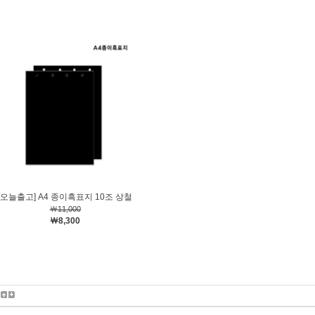
[오늘출고] A4 종이흑표지 10조 상철
￦11,000
￦8,300