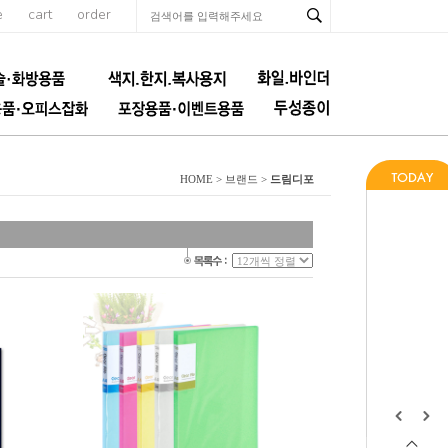
e
cart
order
드림디포
HOME > 브랜드 >