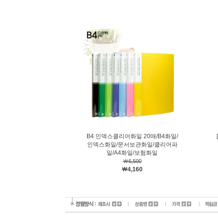
B4 인덱스클리어화일 20매/B4화일/
인덱스화일/문서보관화일/클리어파
일/A4화일/보험화일
￦6,500
￦4,160