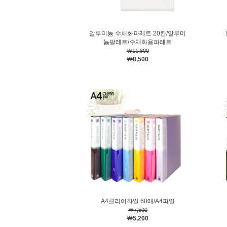
알루미늄 수채화파레트 20칸/알루미
늄팔레트/수채화용파레트
￦11,800
￦8,500
A4클리어화일 60매/A4파일
￦7,500
￦5,200