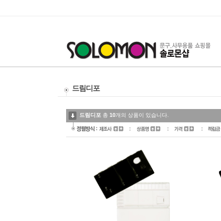
드림디포
드림디포
총
10
개의 상품이 있습니다.