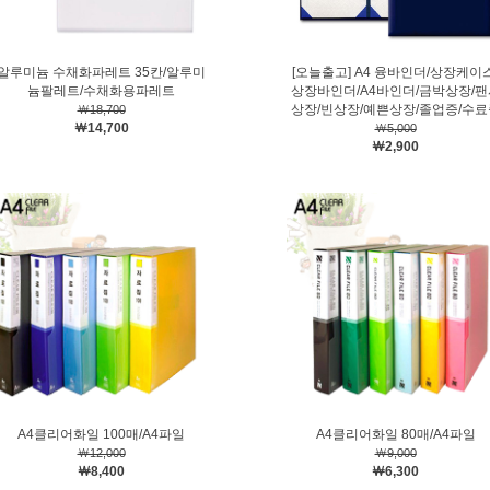
알루미늄 수채화파레트 35칸/알루미
[오늘출고] A4 융바인더/상장케이스
늄팔레트/수채화용파레트
상장바인더/A4바인더/금박상장/팬
상장/빈상장/예쁜상장/졸업증/수료
￦18,700
￦14,700
￦5,000
￦2,900
A4클리어화일 100매/A4파일
A4클리어화일 80매/A4파일
￦12,000
￦9,000
￦8,400
￦6,300