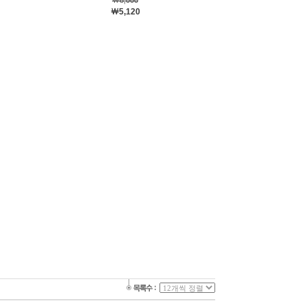
￦8,000
￦5,120