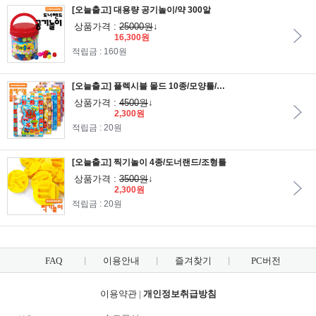
[오늘출고] 대용량 공기놀이/약 300알
상품가격 :
25000원
↓
16,300원
적립금 : 160원
[오늘출고] 플렉시블 몰드 10종/모양틀/모형틀/조형틀
상품가격 :
4500원
↓
2,300원
적립금 : 20원
[오늘출고] 찍기놀이 4종/도너랜드/조형틀
상품가격 :
3500원
↓
2,300원
적립금 : 20원
FAQ
이용안내
즐겨찾기
PC버전
이용약관
|
개인정보취급방침