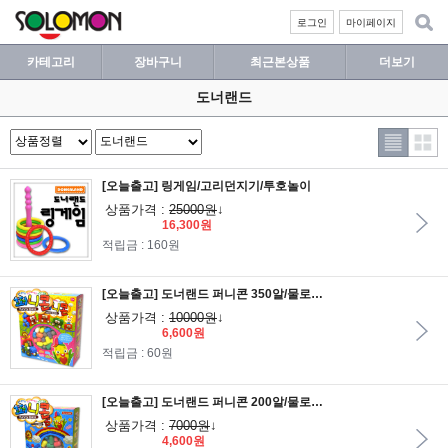
로그인
마이페이지
카테고리
장바구니
최근본상품
더보기
도너랜드
[오늘출고] 링게임/고리던지기/투호놀이
상품가격 :
25000원
↓
16,300원
적립금 : 160원
[오늘출고] 도너랜드 퍼니콘 350알/물로붙이는점토/매직콘/옥수수전분콘/수수깡/플레이콘
상품가격 :
10000원
↓
6,600원
적립금 : 60원
[오늘출고] 도너랜드 퍼니콘 200알/물로붙이는점토/매직콘/옥수수전분콘/수수깡/플레이콘
상품가격 :
7000원
↓
4,600원