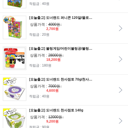
적립금 : 40원
[오늘출고] 도너랜드 퍼니콘 120알/물로붙이는점토/매직콘/옥수수전분콘/수수깡/플레이콘
상품가격 :
4000원
↓
2,700원
적립금 : 20원
[오늘출고] 볼링게임/어린이볼링공/볼링놀이/미니스포츠완구/실내놀이/장남감
상품가격 :
28000원
↓
18,200원
적립금 : 180원
[오늘출고] 도너랜드 천사점토 70g/천사점토70g/지점토/점토만들기
상품가격 :
7000원
↓
4,600원
적립금 : 40원
[오늘출고] 도너랜드 천사점토 140g
상품가격 :
12000원
↓
9,200원
적립금 : 90원