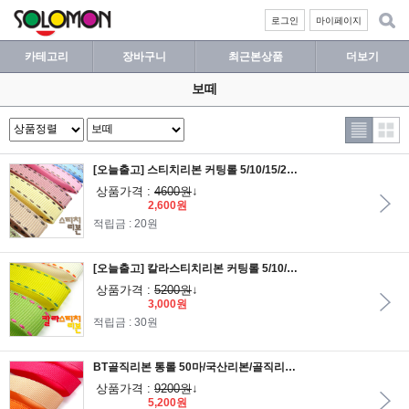
로그인
마이페이지
카테고리
장바구니
최근본상품
더보기
보떼
[오늘출고] 스티치리본 커팅롤 5/10/15/25mm 1롤 12.5마
상품가격 :
4600원
↓
2,600원
적립금 : 20원
[오늘출고] 칼라스티치리본 커팅롤 5/10/15/25mm 1롤 12.5마
상품가격 :
5200원
↓
3,000원
적립금 : 30원
BT골직리본 통롤 50마/국산리본/골직리본/포장리본/원단리본/리본공예/선물포장리본
상품가격 :
9200원
↓
5,200원