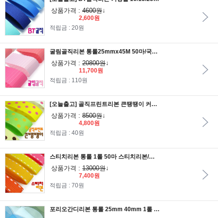
상품가격 :
4600원
↓
2,600원
적립금 : 20원
굴림골직리본 통롤25mmx45M 50마/국산리본/골직리본/굴림리본/면리본/포장리본/리본공예/선물포장리본
상품가격 :
20800원
↓
11,700원
적립금 : 110원
[오늘출고] 골직프린트리본 큰땡땡이 커팅롤 25mmx15M 16.5마
상품가격 :
8500원
↓
4,800원
적립금 : 40원
스티치리본 통롤 1롤 50마 스티치리본/포장리본/원단리본/리본공예/이벤트리본/선물포장리본
상품가격 :
13000원
↓
7,400원
적립금 : 70원
포리오간디리본 통롤 25mm 40mm 1롤 50마 45M/망사리본/레이스리본/펄망사리본/리본공예/펄리본/포장리본/포장끈