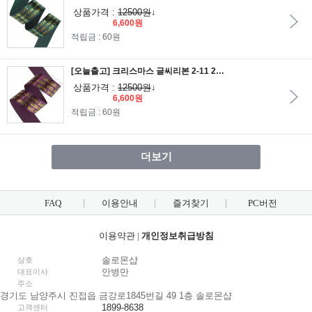
상품가격 :
12500원
↓
6,600원
적립금 : 60원
[오늘출고] 크리스마스 글씨리본 2-11 25mm/포도주색공단리본에 금박인쇄
상품가격 :
12500원
↓
6,600원
적립금 : 60원
더보기
FAQ
이용안내
즐겨찾기
PC버전
이용약관
|
개인정보취급방침
솔로몬샵
상호
안병만
대표이사
주소
경기도 남양주시 진접읍 금강로1845번길 49 1층 솔로몬샵
1899-8638
고객센터