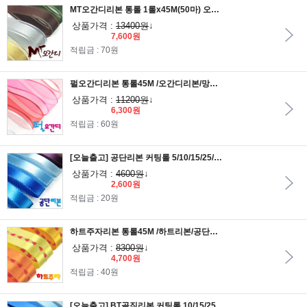
MT오간디리본 통롤 1롤x45M(50마) 오간디리본/망사리본/레이스리본/펄망사리본/리본공예/펄리본/포장리본/포장끈
상품가격 :
13400원
↓
7,600원
적립금 : 70원
펄오간디리본 통롤45M /오간디리본/망사리본/레이스리본/펄망사리본/리본공예/펄리본/포장리본/포장끈
상품가격 :
11200원
↓
6,300원
적립금 : 60원
[오늘출고] 공단리본 커팅롤 5/10/15/25/40mm 1롤 20마
상품가격 :
4600원
↓
2,600원
적립금 : 20원
하트주자리본 통롤45M /하트리본/공단리본/포장리본/리본공예/포장재료/선물포장리본
상품가격 :
8300원
↓
4,700원
적립금 : 40원
[오늘출고] BT골직리본 커팅롤 10/15/25/40mm/1롤 15마