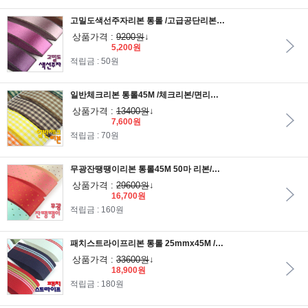
고밀도색선주자리본 통롤 /고급공단리본/포장리본/원단리본/포장끈/리본공예/선물포장리본
상품가격 :
9200원
↓
5,200원
적립금 : 50원
일반체크리본 통롤45M /체크리본/면리본/포장리본/원단리본/리본공예/선물포장리본
상품가격 :
13400원
↓
7,600원
적립금 : 70원
무광잔땡땡이리본 통롤45M 50마 리본/무광리본/땡땡이리본/포장리본/선물리본/포장재료/선물포장리본
상품가격 :
29600원
↓
16,700원
적립금 : 160원
패치스트라이프리본 통롤 25mmx45M /스트라이프리본/줄무늬리본/악세사리재료/포장재료/포장리본/선물포장
상품가격 :
33600원
↓
18,900원
적립금 : 180원