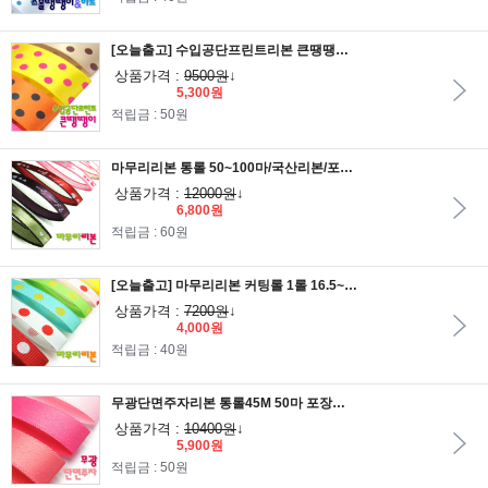
[오늘출고] 수입공단프린트리본 큰땡땡이 커팅롤25mmx15M
상품가격 :
9500원
↓
5,300원
적립금 : 50원
마무리리본 통롤 50~100마/국산리본/포장리본/원단리본/리본공예/선물포장/큰땡땡이/금사하트/색선주자아이러브유/크리스탈리본
상품가격 :
12000원
↓
6,800원
적립금 : 60원
[오늘출고] 마무리리본 커팅롤 1롤 16.5~20마
상품가격 :
7200원
↓
4,000원
적립금 : 40원
무광단면주자리본 통롤45M 50마 포장리본/주자리본/무광리본/리본공예/선물포장/포장재료
상품가격 :
10400원
↓
5,900원
적립금 : 50원