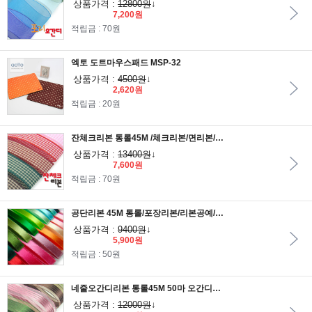
상품가격 :
12800원
↓
7,200원
적립금 : 70원
엑토 도트마우스패드 MSP-32
상품가격 :
4500원
↓
2,620원
적립금 : 20원
잔체크리본 통롤45M /체크리본/면리본/포장리본/원단리본/리본공예/선물포장리본
상품가격 :
13400원
↓
7,600원
적립금 : 70원
공단리본 45M 통롤/포장리본/리본공예/포장재료/선물포장리본/선물포장재료/선물리본
상품가격 :
9400원
↓
5,900원
적립금 : 50원
네줄오간디리본 통롤45M 50마 오간디리본/망사리본/줄오간디/펄망사리본/리본공예/펄리본/포장리본/포장끈
상품가격 :
12000원
↓