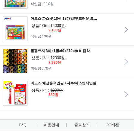
적립금 : 110원
아모스 파스넷 18색 18개입/부드러운 크레파스
상품가격 :
14000원
↓
9,100원
적립금 : 90원
롤펠트지 3마x1롤/60x270cm 비접착
상품가격 :
12000원
↓
7,380원
적립금 : 70원
아모스 채점용색연필 1자루/파스넷색연필
상품가격 :
1300원
↓
580원
FAQ
이용안내
즐겨찾기
PC버전