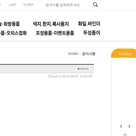
e
cart
order
공지사항
HOME >
Posted at 2016-09-07 13:26:00