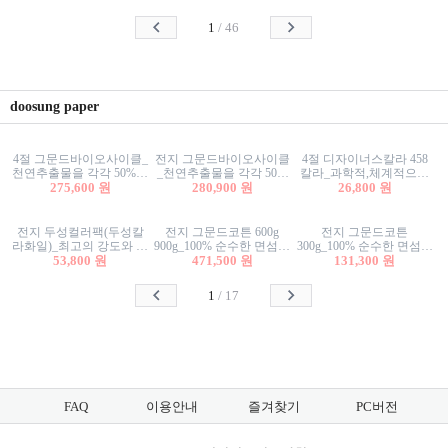
사리상자
스티커/팬시스티커
물스티커/팬시스티커
1
/
46
doosung paper
4절 그문드바이오사이클_
전지 그문드바이오사이클
4절 디자이너스칼라 458
천연추출물을 각각 50%이
_천연추출물을 각각 50%
칼라_과학적,체계적으로
상 함유한 친환경그래픽
275,600 원
이상 함유한 친환경그래
280,900 원
분류된 200색을 갖춘 색지
26,800 원
용지 600g
픽용지 600g
81.4g 116g 151g 209g 302g
전지 두성컬러팩(두성칼
전지 그문드코튼 600g
전지 그문드코튼
라화일)_최고의 강도와 평
900g_100% 순수한 면섬유
300g_100% 순수한 면섬유
활성을 지닌 다양한 컬러
53,800 원
로 만든 친환경프리미엄
471,500 원
로 만든 친환경프리미엄
131,300 원
의 색보드 157g 209g 262g
용지 110g 300g 600g 900g
용지 110g 300g 600g 900g
1
/
17
FAQ
이용안내
즐겨찾기
PC버전