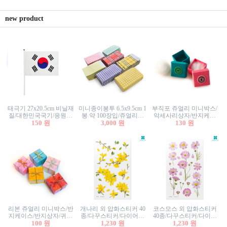
new product
태극기 27x20.5cm 비닐재
미니종이봉투 6.5x9.5cm 1
부직포 쥬얼리 미니박스/
질/대한민국국기/응원깃
봉 약 100장입/쥬얼리봉
악세사리상자/반지케이
발/행사깃발
150 원
투/증명사진봉투/악세사
3,000 원
스/반지상자/귀걸이상자/
130 원
리봉투/카드봉투/편지봉
귀걸이박스
투
리본 쥬얼리 미니박스/반
개나리 외 압화스티커 40
코스모스 외 압화스티커
지케이스/반지상자/귀걸
종/다꾸스티커/다이어리
40종/다꾸스티커/다이어
이상자/귀걸이박스/악세
100 원
꾸미기/꽃스티커/자연물
1,230 원
리꾸미기/꽃스티커/자연
1,230 원