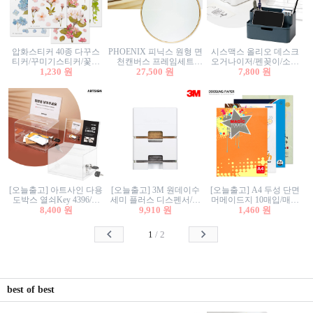
압화스티커 40종 다꾸스
PHOENIX 피닉스 원형 면
시스맥스 올리오 데스크
티커/꾸미기스티커/꽃스
천캔버스 프레임세트
오거나이저/펜꽂이/소품
티커/압화꽃책갈피/팬시
1,230 원
30cm/원형캔버스/플로팅
27,500 원
꽂이/소품함/정리함/수납
7,800 원
스티커
캔버스/액자캔버스
함/화장품정리함/데스크
정리
[오늘출고] 아트사인 다용
[오늘출고] 3M 원데이수
[오늘출고] A4 두성 단면
도박스 열쇠Key 4396/투
세미 플러스 디스펜서/소
머메이드지 10매입/매직
표함/건의함/모금함/응모
8,400 원
프트수세미5매+강력수세
9,910 원
터치/색지/색상지/색복사
1,460 원
함/추첨함/선거함/명함함/
미5매 포함
용지/POP용지/수채화WL/
이벤트함/투명박스
칼라색지/고급복사지
1
/
2
best of best