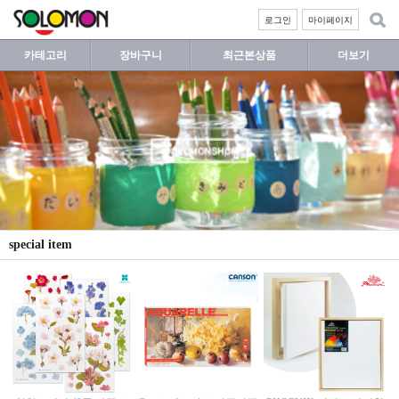
로그인
마이페이지
카테고리
장바구니
최근본상품
더보기
special item