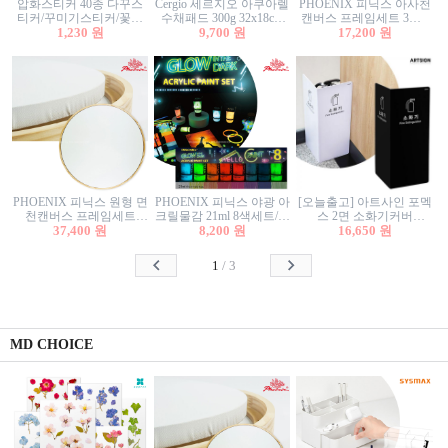
압화스티커 40종 다꾸스
Cergio 세르지오 아쿠아렐
PHOENIX 피닉스 아사천
티커/꾸미기스티커/꽃스
수채패드 300g 32x18cm
캔버스 프레임세트 3호F
티커/압화꽃책갈피/팬시
1,230 원
12매 1면제본
9,700 원
27.3x22cm 캔버스와 올림
17,200 원
스티커
액자세트/액자캔버스
PHOENIX 피닉스 원형 면
PHOENIX 피닉스 야광 아
[오늘출고] 아트사인 포멕
천캔버스 프레임세트
크릴물감 21ml 8색세트/야
스 2면 소화기커버
40cm/원형캔버스/플로팅
37,400 원
8,200 원
광물감
1470/1471/소화기커버/소
16,650 원
캔버스/액자캔버스
화기가림막/소화기보관
함/소화기거치대/소화기
1
/
3
안내판
MD CHOICE