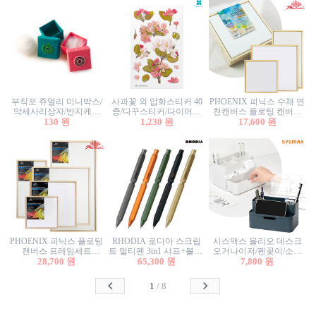
부직포 쥬얼리 미니박스/
사과꽃 외 압화스티커 40
PHOENIX 피닉스 수채 면
악세사리상자/반지케이
종/다꾸스티커/다이어리
천캔버스 플로팅 캔버스
스/반지상자/귀걸이상자/
130 원
꾸미기/꽃스티커/자연물
1,230 원
프레임세트 30x30cm/액자
17,600 원
귀걸이박스
스티커/팬시스티커
캔버스
PHOENIX 피닉스 플로팅
RHODIA 로디아 스크립
시스맥스 올리오 데스크
캔버스 프레임세트
트 멀티펜 3in1 샤프+볼펜/
오거나이저/펜꽂이/소품
50x50cm/액자캔버스/인테
28,700 원
무광택 알루미늄 육각배
65,300 원
꽂이/소품함/정리함/수납
7,800 원
리어소품
럴
함/화장품정리함/데스크
정리
1
/
8